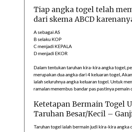
Tiap angka togel telah me
dari skema ABCD karenanya
A sebagai AS
B selaku KOP
C menjadi KEPALA
D menjadi EKOR
Dalam tentukan taruhan kira-kira angka togel, 
merupakan dua angka dari 4 keluaran togel, Akan
ialah seluruhnya angka keluaran togel. Untuk m
ramalan menembus bandar pas pastinya pemain dip
Ketetapan Bermain Togel U
Taruhan Besar/Kecil – Ganj
Taruhan togel ialah bermain judi kira-kira angka