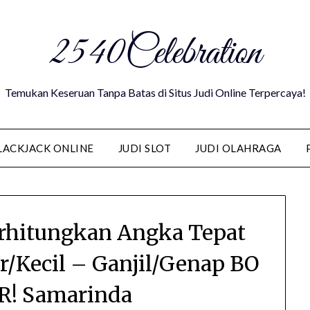
2540Celebration
Temukan Keseruan Tanpa Batas di Situs Judi Online Terpercaya!
LACKJACK ONLINE
JUDI SLOT
JUDI OLAHRAGA
rhitungkan Angka Tepat
/Kecil – Ganjil/Genap BO
R! Samarinda