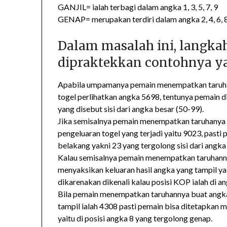
GANJIL= ialah terbagi dalam angka 1, 3, 5, 7, 9
GENAP= merupakan terdiri dalam angka 2, 4, 6, 8
Dalam masalah ini, langka
dipraktekkan contohnya ya
Apabila umpamanya pemain menempatkan taruhann
togel perlihatkan angka 5698, tentunya pemain 
yang disebut sisi dari angka besar (50-99).
Jika semisalnya pemain menempatkan taruhanya b
pengeluaran togel yang terjadi yaitu 9023, past
belakang yakni 23 yang tergolong sisi dari angka 
Kalau semisalnya pemain menempatkan taruhann
menyaksikan keluaran hasil angka yang tampil ya
dikarenakan dikenali kalau posisi KOP ialah di a
Bila pemain menempatkan taruhannya buat angk
tampil ialah 4308 pasti pemain bisa ditetapkan 
yaitu di posisi angka 8 yang tergolong genap.