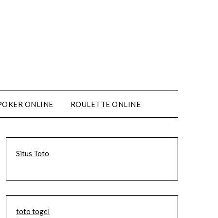
POKER ONLINE
ROULETTE ONLINE
Situs Toto
toto togel