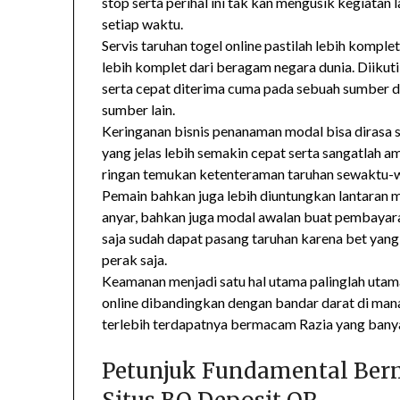
stop serta perihal ini tak kan mengusik kegiatan
setiap waktu.
Servis taruhan togel online pastilah lebih kompl
lebih komplet dari beragam negara dunia. Diikuti
serta cepat diterima cuma pada sebuah sumber d
sumber lain.
Keringanan bisnis penanaman modal bisa dirasa 
yang jelas lebih semakin cepat serta sangatlah 
ringan temukan ketenteraman taruhan sewaktu-
Pemain bahkan juga lebih diuntungkan lantaran me
anyar, bahkan juga modal awalan buat pembayara
saja sudah dapat pasang taruhan karena bet yan
perak saja.
Keamanan menjadi satu hal utama palinglah utam
online dibandingkan dengan bandar darat di man
terlebih terdapatnya bermacam Razia yang bany
Petunjuk Fundamental Berm