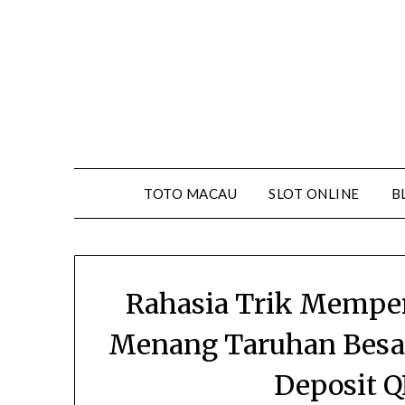
TOTO MACAU
SLOT ONLINE
B
Rahasia Trik Mempe
Menang Taruhan Besar
Deposit Q