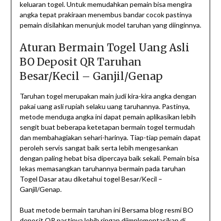
keluaran togel. Untuk memudahkan pemain bisa mengira
angka tepat prakiraan menembus bandar cocok pastinya
pemain disilahkan menunjuk model taruhan yang diinginnya.
Aturan Bermain Togel Uang Asli
BO Deposit QR Taruhan
Besar/Kecil – Ganjil/Genap
Taruhan togel merupakan main judi kira-kira angka dengan
pakai uang asli rupiah selaku uang taruhannya. Pastinya,
metode menduga angka ini dapat pemain aplikasikan lebih
sengit buat beberapa ketetapan bermain togel termudah
dan membahagiakan sehari-harinya. Tiap-tiap pemain dapat
peroleh servis sangat baik serta lebih mengesankan
dengan paling hebat bisa dipercaya baik sekali. Pemain bisa
lekas memasangkan taruhannya bermain pada taruhan
Togel Dasar atau diketahui togel Besar/Kecil –
Ganjil/Genap.
Buat metode bermain taruhan ini Bersama blog resmi BO
deposit QR pastinya lebih ringan diimplementasikan di