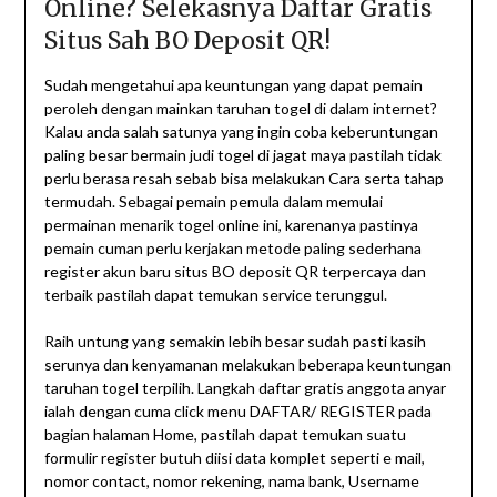
Online? Selekasnya Daftar Gratis
Situs Sah BO Deposit QR!
Sudah mengetahui apa keuntungan yang dapat pemain
peroleh dengan mainkan taruhan togel di dalam internet?
Kalau anda salah satunya yang ingin coba keberuntungan
paling besar bermain judi togel di jagat maya pastilah tidak
perlu berasa resah sebab bisa melakukan Cara serta tahap
termudah. Sebagai pemain pemula dalam memulai
permainan menarik togel online ini, karenanya pastinya
pemain cuman perlu kerjakan metode paling sederhana
register akun baru situs BO deposit QR terpercaya dan
terbaik pastilah dapat temukan service terunggul.
Raih untung yang semakin lebih besar sudah pasti kasih
serunya dan kenyamanan melakukan beberapa keuntungan
taruhan togel terpilih. Langkah daftar gratis anggota anyar
ialah dengan cuma click menu DAFTAR/ REGISTER pada
bagian halaman Home, pastilah dapat temukan suatu
formulir register butuh diisi data komplet seperti e mail,
nomor contact, nomor rekening, nama bank, Username