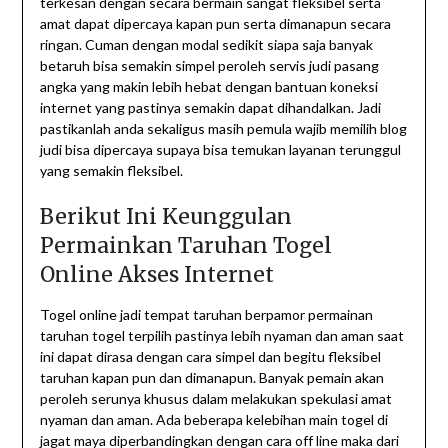
terkesan dengan secara bermain sangat fleksibel serta
amat dapat dipercaya kapan pun serta dimanapun secara
ringan. Cuman dengan modal sedikit siapa saja banyak
betaruh bisa semakin simpel peroleh servis judi pasang
angka yang makin lebih hebat dengan bantuan koneksi
internet yang pastinya semakin dapat dihandalkan. Jadi
pastikanlah anda sekaligus masih pemula wajib memilih blog
judi bisa dipercaya supaya bisa temukan layanan terunggul
yang semakin fleksibel.
Berikut Ini Keunggulan
Permainkan Taruhan Togel
Online Akses Internet
Togel online jadi tempat taruhan berpamor permainan
taruhan togel terpilih pastinya lebih nyaman dan aman saat
ini dapat dirasa dengan cara simpel dan begitu fleksibel
taruhan kapan pun dan dimanapun. Banyak pemain akan
peroleh serunya khusus dalam melakukan spekulasi amat
nyaman dan aman. Ada beberapa kelebihan main togel di
jagat maya diperbandingkan dengan cara off line maka dari