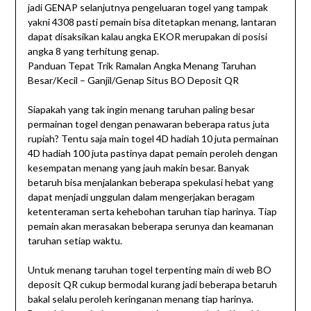
jadi GENAP selanjutnya pengeluaran togel yang tampak
yakni 4308 pasti pemain bisa ditetapkan menang, lantaran
dapat disaksikan kalau angka EKOR merupakan di posisi
angka 8 yang terhitung genap.
Panduan Tepat Trik Ramalan Angka Menang Taruhan
Besar/Kecil – Ganjil/Genap Situs BO Deposit QR
Siapakah yang tak ingin menang taruhan paling besar
permainan togel dengan penawaran beberapa ratus juta
rupiah? Tentu saja main togel 4D hadiah 10 juta permainan
4D hadiah 100 juta pastinya dapat pemain peroleh dengan
kesempatan menang yang jauh makin besar. Banyak
betaruh bisa menjalankan beberapa spekulasi hebat yang
dapat menjadi unggulan dalam mengerjakan beragam
ketenteraman serta kehebohan taruhan tiap harinya. Tiap
pemain akan merasakan beberapa serunya dan keamanan
taruhan setiap waktu.
Untuk menang taruhan togel terpenting main di web BO
deposit QR cukup bermodal kurang jadi beberapa betaruh
bakal selalu peroleh keringanan menang tiap harinya.