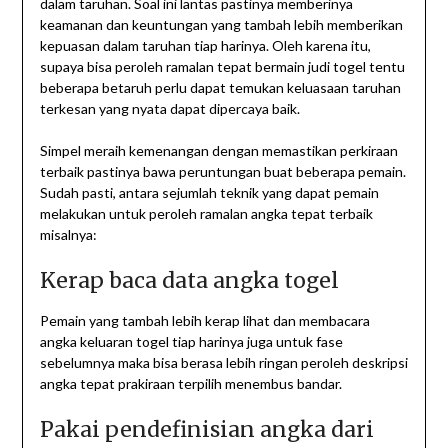
dalam taruhan. Soal ini lantas pastinya memberinya
keamanan dan keuntungan yang tambah lebih memberikan
kepuasan dalam taruhan tiap harinya. Oleh karena itu,
supaya bisa peroleh ramalan tepat bermain judi togel tentu
beberapa betaruh perlu dapat temukan keluasaan taruhan
terkesan yang nyata dapat dipercaya baik.
Simpel meraih kemenangan dengan memastikan perkiraan
terbaik pastinya bawa peruntungan buat beberapa pemain.
Sudah pasti, antara sejumlah teknik yang dapat pemain
melakukan untuk peroleh ramalan angka tepat terbaik
misalnya:
Kerap baca data angka togel
Pemain yang tambah lebih kerap lihat dan membacara
angka keluaran togel tiap harinya juga untuk fase
sebelumnya maka bisa berasa lebih ringan peroleh deskripsi
angka tepat prakiraan terpilih menembus bandar.
Pakai pendefinisian angka dari