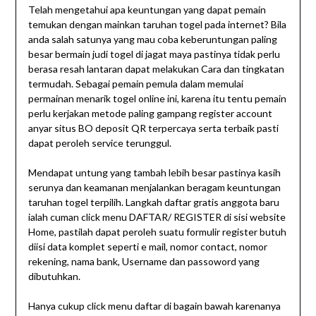
Telah mengetahui apa keuntungan yang dapat pemain
temukan dengan mainkan taruhan togel pada internet? Bila
anda salah satunya yang mau coba keberuntungan paling
besar bermain judi togel di jagat maya pastinya tidak perlu
berasa resah lantaran dapat melakukan Cara dan tingkatan
termudah. Sebagai pemain pemula dalam memulai
permainan menarik togel online ini, karena itu tentu pemain
perlu kerjakan metode paling gampang register account
anyar situs BO deposit QR terpercaya serta terbaik pasti
dapat peroleh service terunggul.
Mendapat untung yang tambah lebih besar pastinya kasih
serunya dan keamanan menjalankan beragam keuntungan
taruhan togel terpilih. Langkah daftar gratis anggota baru
ialah cuman click menu DAFTAR/ REGISTER di sisi website
Home, pastilah dapat peroleh suatu formulir register butuh
diisi data komplet seperti e mail, nomor contact, nomor
rekening, nama bank, Username dan passoword yang
dibutuhkan.
Hanya cukup click menu daftar di bagain bawah karenanya