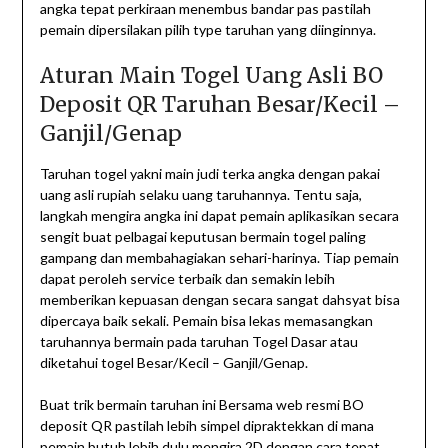
angka tepat perkiraan menembus bandar pas pastilah
pemain dipersilakan pilih type taruhan yang diinginnya.
Aturan Main Togel Uang Asli BO
Deposit QR Taruhan Besar/Kecil –
Ganjil/Genap
Taruhan togel yakni main judi terka angka dengan pakai
uang asli rupiah selaku uang taruhannya. Tentu saja,
langkah mengira angka ini dapat pemain aplikasikan secara
sengit buat pelbagai keputusan bermain togel paling
gampang dan membahagiakan sehari-harinya. Tiap pemain
dapat peroleh service terbaik dan semakin lebih
memberikan kepuasan dengan secara sangat dahsyat bisa
dipercaya baik sekali. Pemain bisa lekas memasangkan
taruhannya bermain pada taruhan Togel Dasar atau
diketahui togel Besar/Kecil – Ganjil/Genap.
Buat trik bermain taruhan ini Bersama web resmi BO
deposit QR pastilah lebih simpel dipraktekkan di mana
pemain butuh lebih dulu mengira 2D dengan cara tepat,