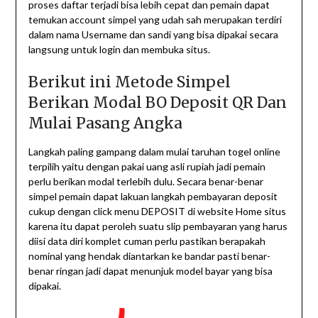
proses daftar terjadi bisa lebih cepat dan pemain dapat
temukan account simpel yang udah sah merupakan terdiri
dalam nama Username dan sandi yang bisa dipakai secara
langsung untuk login dan membuka situs.
Berikut ini Metode Simpel
Berikan Modal BO Deposit QR Dan
Mulai Pasang Angka
Langkah paling gampang dalam mulai taruhan togel online
terpilih yaitu dengan pakai uang asli rupiah jadi pemain
perlu berikan modal terlebih dulu. Secara benar-benar
simpel pemain dapat lakuan langkah pembayaran deposit
cukup dengan click menu DEPOSIT di website Home situs
karena itu dapat peroleh suatu slip pembayaran yang harus
diisi data diri komplet cuman perlu pastikan berapakah
nominal yang hendak diantarkan ke bandar pasti benar-
benar ringan jadi dapat menunjuk model bayar yang bisa
dipakai.