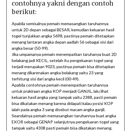
contohnya yakni dengan contoh
berikut:
Apabila semisalnya pemain memasangkan taruhannya
untuk 2D depan sebagai BESAR, kemudian keluaran hasil
togel tunjukkan angka 5698, pastinya pemain ditetapkan
menang lantaran angka depan aadlah 56 sebagai sisi dari
angka besar (50-99).
Jika umpamanya pemain menempatkan taruhanya buat 2D
belakang jadi KECIL, setelah itu pengeluaran togel yang
terjadi merupakan 9023, pastinya pemain bisa ditetapkan
menang dikarenakan angka belakang yaitu 23 yang
terhitung sisi dari angka kecil (00-49).
Apabila contohnya pemain menempatkan taruhannya
untuk prakiraan angka KOP menjadi GANJIL, lalu lihat
keluaran hasil angka yang tampak yaitu 2388, pasti pemain
bisa dikatakan menang karena didapati kalau posisi KOP
ialah pada angka 3 yang disebut macam angka ganjil.
Seandainya pemain memasangkan taruhannya buat angka
EKOR sebagai GENAP selanjutnya pengeluaran togel yang
tampak yaitu 4308 pasti pemain bisa dikatakan menang,