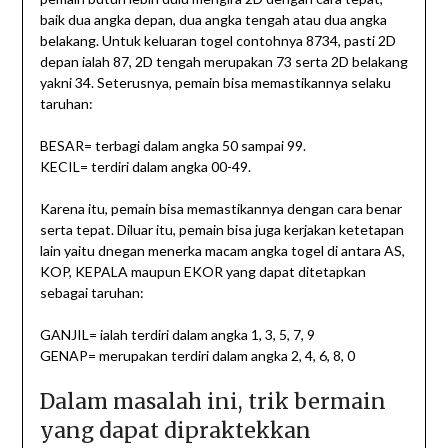
baik dua angka depan, dua angka tengah atau dua angka
belakang. Untuk keluaran togel contohnya 8734, pasti 2D
depan ialah 87, 2D tengah merupakan 73 serta 2D belakang
yakni 34. Seterusnya, pemain bisa memastikannya selaku
taruhan:
BESAR= terbagi dalam angka 50 sampai 99.
KECIL= terdiri dalam angka 00-49.
Karena itu, pemain bisa memastikannya dengan cara benar
serta tepat. Diluar itu, pemain bisa juga kerjakan ketetapan
lain yaitu dnegan menerka macam angka togel di antara AS,
KOP, KEPALA maupun EKOR yang dapat ditetapkan
sebagai taruhan:
GANJIL= ialah terdiri dalam angka 1, 3, 5, 7, 9
GENAP= merupakan terdiri dalam angka 2, 4, 6, 8, 0
Dalam masalah ini, trik bermain
yang dapat dipraktekkan