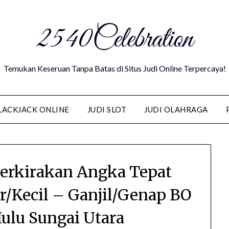
2540Celebration
Temukan Keseruan Tanpa Batas di Situs Judi Online Terpercaya!
LACKJACK ONLINE
JUDI SLOT
JUDI OLAHRAGA
erkirakan Angka Tepat
/Kecil – Ganjil/Genap BO
Hulu Sungai Utara