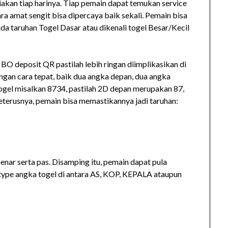
kan tiap harinya. Tiap pemain dapat temukan service
a amat sengit bisa dipercaya baik sekali. Pemain bisa
 taruhan Togel Dasar atau dikenali togel Besar/Kecil
BO deposit QR pastilah lebih ringan diimplikasikan di
gan cara tepat, baik dua angka depan, dua angka
ogel misalkan 8734, pastilah 2D depan merupakan 87,
Seterusnya, pemain bisa memastikannya jadi taruhan:
nar serta pas. Disamping itu, pemain dapat pula
type angka togel di antara AS, KOP, KEPALA ataupun