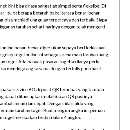
et kini bisa dirasa sangatlah simpel serta fleksibel Di
ari itu beberapa betaruh bakal terasa benar-benar
ng bisa menjadi unggulan terpercaya dan terbaik. Siapa
nganan taruhan sehari-harinya dengan telah mengerti
online benar-benar diperlukan supaya beri keluasaan
 gelap togel online ini sebagai arena main taruhan uang
ran togel. Ada banyak pasaran togel sedianya perlu
bisa menduga angka sama dengan tertulis pada hasil
a pakai service BO deposit QR terhebat yang tambah
ng dapat ditancapkan melalui scan QR pastinya
ambah aman dan cepat. Dengan nilai saldo yang
rmain taruhan togel. Buat mengira angka ini, pemain
an togel merupakan terdiri dalam 4 angka.