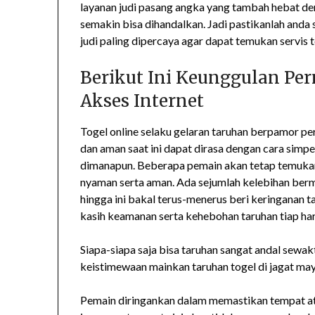
layanan judi pasang angka yang tambah hebat de
semakin bisa dihandalkan. Jadi pastikanlah anda
judi paling dipercaya agar dapat temukan servis 
Berikut Ini Keunggulan Pe
Akses Internet
Togel online selaku gelaran taruhan berpamor pe
dan aman saat ini dapat dirasa dengan cara simpe
dimanapun. Beberapa pemain akan tetap temukan
nyaman serta aman. Ada sejumlah kelebihan berm
hingga ini bakal terus-menerus beri keringanan 
kasih keamanan serta kehebohan taruhan tiap har
Siapa-siapa saja bisa taruhan sangat andal sew
keistimewaan mainkan taruhan togel di jagat ma
Pemain diringankan dalam memastikan tempat at