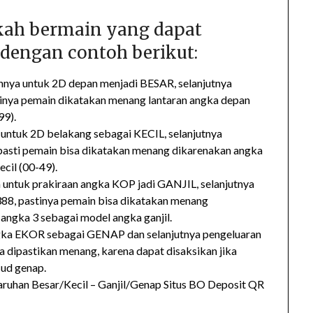
gkah bermain yang dapat
dengan contoh berikut:
nya untuk 2D depan menjadi BESAR, selanjutnya
stinya pemain dikatakan menang lantaran angka depan
99).
untuk 2D belakang sebagai KECIL, selanjutnya
 pasti pemain bisa dikatakan menang dikarenakan angka
ecil (00-49).
untuk prakiraan angka KOP jadi GANJIL, selanjutnya
388, pastinya pemain bisa dikatakan menang
 angka 3 sebagai model angka ganjil.
gka EKOR sebagai GENAP dan selanjutnya pengeluaran
a dipastikan menang, karena dapat disaksikan jika
sud genap.
ruhan Besar/Kecil – Ganjil/Genap Situs BO Deposit QR