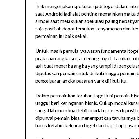
Trik mengerjakan spekulasi judi togel dalam intern
saat Android jadi alat penting memainkan maka d
simpel saat melakukan spekulasi paling hebat ya
saja pastilah dapat temukan kenyamanan dan keri
permainan ini baik sekali.
Untuk masih pemula, wawasan fundamental togel 
prakiraan angka serta menang togel. Taruhan toto
asli buat menerka angka yang tampil di pengelua
diputuskan pemain untuk di ikuti hingga pemain 
pengeluaran angka pasaran yang di ikuti itu.
Dalam permainkan taruhan togel kini pemain bis
unggul beri keringanan bisnis. Cukup modal kura
sangatlah membuat lebih mudah proses deposit t
dipunyai pemain bisa menempatkan taruhannya be
harus ketahui keluaran togel dari tiap-tiap pasar