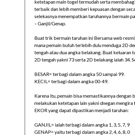
ketetapan main togel termudah serta membahagia
terbaik dan lebih memberi kepuasan dengan secar
selekasnya menempatkan taruhannya bermain pada
– Ganjil/Genap.
Buat trik bermain taruhan ini Bersama web resmi 
mana pemain butuh terlebih dulu menduga 2D den
tengah atau dua angka belakang. Buat keluaran t
2D tengah yakni 73 serta 2D belakang ialah 34. 
BESAR= terbagi dalam angka 50 sampai 99.
KECIL= terbagi dalam angka 00-49.
Karena itu, pemain bisa memastikannya dengan be
melakukan ketetapan lain yakni dnegan mengira 
EKOR yang dapat dipastikan menjadi taruhan:
GANJIL= ialah terbagi dalam angka 1, 3, 5, 7, 9
GENAP= yaitu terbagi dalam angka 2, 4, 6, 8, 0