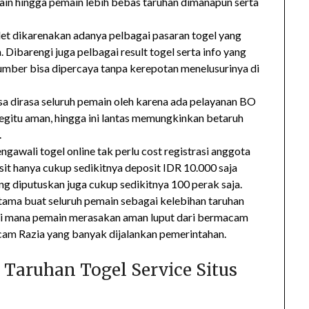
 lain hingga pemain lebih bebas taruhan dimanapun serta
plet dikarenakan adanya pelbagai pasaran togel yang
Dibarengi juga pelbagai result togel serta info yang
umber bisa dipercaya tanpa kerepotan menelusurinya di
sa dirasa seluruh pemain oleh karena ada pelayanan BO
egitu aman, hingga ini lantas memungkinkan betaruh
.
gawali togel online tak perlu cost registrasi anggota
it hanya cukup sedikitnya deposit IDR 10.000 saja
ng diputuskan juga cukup sedikitnya 100 perak saja.
ama buat seluruh pemain sebagai kelebihan taruhan
 di mana pemain merasakan aman luput dari bermacam
am Razia yang banyak dijalankan pemerintahan.
Taruhan Togel Service Situs