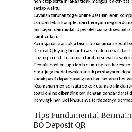
non-stop serta ini akan tidak mengusik aktivitas
setiap waktu.
Layanan taruhan togel online pastilah lebih kom
tambah lebih komplet dari beragam negara dunia. 
lain cepat dan mudah diperoleh cuma di sebuah s
sumber lain.
Keringanan transaksi bisnis penanaman modal bi
deposit QR yang benar bisa semakin cepat dan b
ringan peroleh keamanan taruhan sewaktu waktu
Pemain bahkan juga lebih diuntungkan karena men
baru, juga modal awalan untuk pembayaran depos
sudah pasti dapat pasang taruhan lantaran bet ya
Keamanan menjadi satu pokok utama palinglah ut
togel online dibandingkan dengan bandar darat
kemungkinan judi khususnya terdapatnya bermac
Tips Fundamental Bermain 
BO Deposit QR