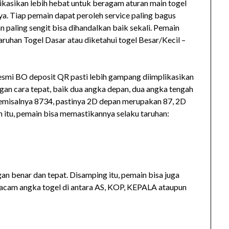
likasikan lebih hebat untuk beragam aturan main togel
a. Tiap pemain dapat peroleh service paling bagus
paling sengit bisa dihandalkan baik sekali. Pemain
ruhan Togel Dasar atau diketahui togel Besar/Kecil –
esmi BO deposit QR pasti lebih gampang diimplikasikan
gan cara tepat, baik dua angka depan, dua angka tengah
semisalnya 8734, pastinya 2D depan merupakan 87, 2D
h itu, pemain bisa memastikannya selaku taruhan:
n benar dan tepat. Disamping itu, pemain bisa juga
macam angka togel di antara AS, KOP, KEPALA ataupun