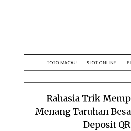
TOTO MACAU
SLOT ONLINE
B
Rahasia Trik Memp
Menang Taruhan Besar
Deposit QR