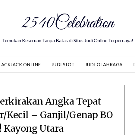
2540Celebration
Temukan Keseruan Tanpa Batas di Situs Judi Online Terpercaya!
LACKJACK ONLINE
JUDI SLOT
JUDI OLAHRAGA
erkirakan Angka Tepat
/Kecil – Ganjil/Genap BO
! Kayong Utara