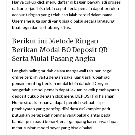
Hanya cukup click menu daftar di bagain bawah jadi proses
daftar terjadi bisa lebih cepat serta pemain dapat peroleh
account ringan yang telah sah ialah terdiri dalam nama
Username juga sandi yang bisa dipakai secara langsung
buat login dan terhubung situs.
Berikut ini Metode Ringan
Berikan Modal BO Deposit QR
Serta Mulai Pasang Angka
Langkah paling mudah dalam mengawali taruhan togel
online terpilih yaitu dengan pakai uang asli rupiah jadi
pemain penting berikan modal lebih dahulu. Dengan
sangatlah simpel pemain dapat lakuan teknik pembayaran
deposit cukup dengan click menu DEPOSIT di halaman
Home situs karenanya dapat peroleh sebuah slip
pembayaran yang penting diisi data diri komplet perlu
putuskan berapakah nominal yang bakal diantar pada
bandar pula pasti benar-benar gampang karenanya dapat
memutuskan model bayar yang bisa dipakai.