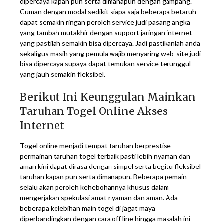
dipercaya kapan pun serta dimanapun dengan gampang.
Cuman dengan modal sedikit siapa saja beberapa betaruh
dapat semakin ringan peroleh service judi pasang angka
yang tambah mutakhir dengan support jaringan internet
yang pastilah semakin bisa dipercaya. Jadi pastikanlah anda
sekaligus masih yang pemula wajib menyaring web-site judi
bisa dipercaya supaya dapat temukan service terunggul
yang jauh semakin fleksibel.
Berikut Ini Keunggulan Mainkan
Taruhan Togel Online Akses
Internet
Togel online menjadi tempat taruhan berprestise
permainan taruhan togel terbaik pasti lebih nyaman dan
aman kini dapat dirasa dengan simpel serta begitu fleksibel
taruhan kapan pun serta dimanapun. Beberapa pemain
selalu akan peroleh kehebohannya khusus dalam
mengerjakan spekulasi amat nyaman dan aman. Ada
beberapa kelebihan main togel di jagat maya
diperbandingkan dengan cara off line hingga masalah ini