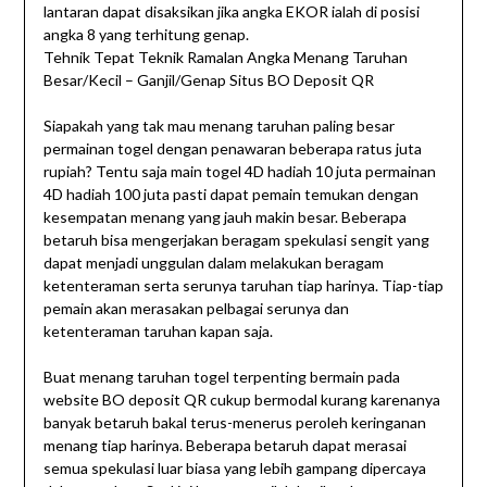
lantaran dapat disaksikan jika angka EKOR ialah di posisi
angka 8 yang terhitung genap.
Tehnik Tepat Teknik Ramalan Angka Menang Taruhan
Besar/Kecil – Ganjil/Genap Situs BO Deposit QR
Siapakah yang tak mau menang taruhan paling besar
permainan togel dengan penawaran beberapa ratus juta
rupiah? Tentu saja main togel 4D hadiah 10 juta permainan
4D hadiah 100 juta pasti dapat pemain temukan dengan
kesempatan menang yang jauh makin besar. Beberapa
betaruh bisa mengerjakan beragam spekulasi sengit yang
dapat menjadi unggulan dalam melakukan beragam
ketenteraman serta serunya taruhan tiap harinya. Tiap-tiap
pemain akan merasakan pelbagai serunya dan
ketenteraman taruhan kapan saja.
Buat menang taruhan togel terpenting bermain pada
website BO deposit QR cukup bermodal kurang karenanya
banyak betaruh bakal terus-menerus peroleh keringanan
menang tiap harinya. Beberapa betaruh dapat merasai
semua spekulasi luar biasa yang lebih gampang dipercaya