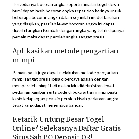
Tersedianya bocoran angka seperti ramalan togel dewa
bumi dapat kasih bocoran angka tepat tiap harinya untuk
beberapa bocoran angka dalam sejumlah model taruhan
yang disajikan, pastilah lewat bocoran angka ini dapat
diperhitungkan Kembali dengan angka yang telah dipunyai
pemain maka dapat peroleh angka sangat presisi.
Aplikasikan metode pengartian
mimpi
Pemain pasti juga dapat melakukan metode pengartian
mimpi sangat presisi bisa dipercaya adalah dengan
memperoleh mimpi tadi malam lalu didefinisikan lewat
pedoman gambar serta code di buku artian mimpi pasti
kasih kelapangan pemain peroleh kisah perkiraan angka
tepat yang dapat menembus bandar.
Ketarik Untung Besar Togel
Online? Selekasnya Daftar Gratis
Situs Sah BO Deposit QR!