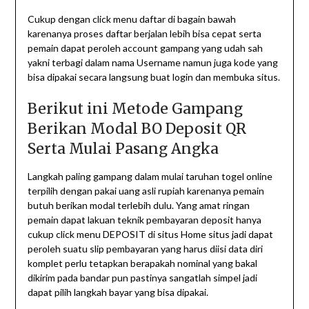
Cukup dengan click menu daftar di bagain bawah
karenanya proses daftar berjalan lebih bisa cepat serta
pemain dapat peroleh account gampang yang udah sah
yakni terbagi dalam nama Username namun juga kode yang
bisa dipakai secara langsung buat login dan membuka situs.
Berikut ini Metode Gampang
Berikan Modal BO Deposit QR
Serta Mulai Pasang Angka
Langkah paling gampang dalam mulai taruhan togel online
terpilih dengan pakai uang asli rupiah karenanya pemain
butuh berikan modal terlebih dulu. Yang amat ringan
pemain dapat lakuan teknik pembayaran deposit hanya
cukup click menu DEPOSIT di situs Home situs jadi dapat
peroleh suatu slip pembayaran yang harus diisi data diri
komplet perlu tetapkan berapakah nominal yang bakal
dikirim pada bandar pun pastinya sangatlah simpel jadi
dapat pilih langkah bayar yang bisa dipakai.