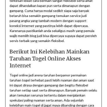
terkesan lewat cara bermain sangat fleksibel serta amat
dapat dihandalkan kapan pun serta dimanapun dengan
gampang. Cuma hanya modal sedikit siapa saja banyak
betaruh bisa semakin gampang temukan service judi
pasang angka yang tambah modern dengan support
koneksi internet yang pastinya lebih dapat dipercaya.
Karenanya pastikanlah anda sekaligus masih yang pemula
wajib memilih blog judi bisa dipercaya supaya dapat peroleh
servis terbaik yang semakin fleksibel.
Berikut Ini Kelebihan Mainkan
Taruhan Togel Online Akses
Internet
Togel online jadi arena taruhan berpamor permainan
taruhan togel terhebat pasti lebih nyaman dan aman saat
ini dapat dirasa dengan gampang dan begitu fleksibel
taruhan setiap saat serta dimanapun. Banyak pemain selalu
akan temukan serunya tertentu dalam menjalankan
spekulasi paling nyaman serta aman. Ada sejumlah
kelebihan main togel di jagat maya dibanding dengan cara