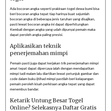
Ada bocoran angka seperti prakiraan togel dewa bumi bisa
beri bocoran angka tepat tiap harinya buat sejumlah
bocoran angka di beberapa jenis taruhan yang disajikan,
pasti lewat bocoran angka ini dapat diperhitungkan
Kembali dengan angka yang udah dipunyai pemain maka
dapat peroleh angka paling presisi.
Aplikasikan teknik
penerjemahan mimpi
Pemain pasti juga dapat kerjakan trik penerjemahan mimpi
amat tepat dapat dipercaya ialah dengan mendapatkan
mimpi tadi malam lalu diartikan lewat petunjuk gambar dan
code dalam buku ijtihad mimpi pastilah beri kelapangan
pemain peroleh kisah perkiraan angka tepat yang dapat
menembus bandar.
Ketarik Untung Besar Togel
Online? Selekasnya Daftar Gratis