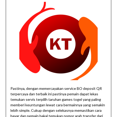
Pastinya, dengan memercayakan service BO deposit QR
terpercaya dan terbaik ini pastinya pemain dapat lekas
temukan servis terpilih taruhan games togel yang paling
memberi keuntungan lewat cara bermainnya yang semakin
lebih simple. Cukup dengan selekasnya memastikan cara
bayar dan pemain bakal temukan nomor arah transfer dari