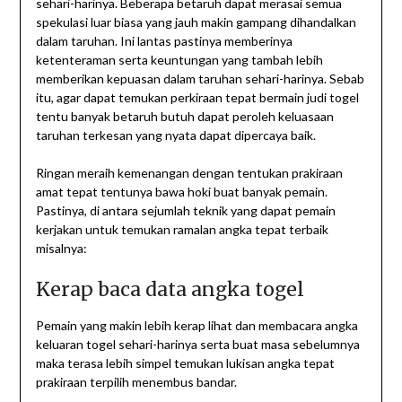
sehari-harinya. Beberapa betaruh dapat merasai semua
spekulasi luar biasa yang jauh makin gampang dihandalkan
dalam taruhan. Ini lantas pastinya memberinya
ketenteraman serta keuntungan yang tambah lebih
memberikan kepuasan dalam taruhan sehari-harinya. Sebab
itu, agar dapat temukan perkiraan tepat bermain judi togel
tentu banyak betaruh butuh dapat peroleh keluasaan
taruhan terkesan yang nyata dapat dipercaya baik.
Ringan meraih kemenangan dengan tentukan prakiraan
amat tepat tentunya bawa hoki buat banyak pemain.
Pastinya, di antara sejumlah teknik yang dapat pemain
kerjakan untuk temukan ramalan angka tepat terbaik
misalnya:
Kerap baca data angka togel
Pemain yang makin lebih kerap lihat dan membacara angka
keluaran togel sehari-harinya serta buat masa sebelumnya
maka terasa lebih simpel temukan lukisan angka tepat
prakiraan terpilih menembus bandar.