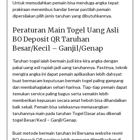
Untuk memudahkan pemain bisa menduga angka tepat
prakiraan menembus bandar benar pastilah pemain
dipersilakan pilih jenis taruhan yang dibutuhkannya.
Peraturan Main Togel Uang Asli
BO Deposit QR Taruhan
Besar/Kecil – Ganjil/Genap
Taruhan togel ialah bermain judi kira-kira angka dengan
pakai uang asli rupiah jadi uang taruhannya. Pastinya, teknik
mengira angka ini dapat pemain aplikasikan lebih dahsyat
buat bermacam keputusan bermain togel paling gampang
dan membahagiakan sehari-harinya. Tiap-tiap pemain dapat
temukan service paling bagus serta semakin lebih
memberikan kepuasan secara amat heboh bisa dihandalkan
baik sekali. Pemain bisa selekasnya memasangkan
taruhannya main pada taruhan Togel Dasar atau dikenali
togel Besar/Kecil – Ganjil/Genap.
Buat metode bermain taruhan ini Bersama website resmi
BO deposit QR pastinya lebih gampang diimplikasikan di