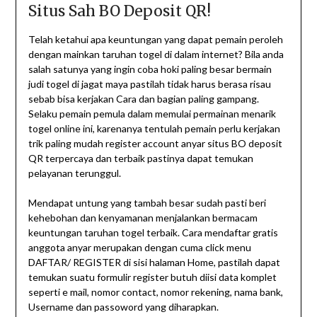
Situs Sah BO Deposit QR!
Telah ketahui apa keuntungan yang dapat pemain peroleh
dengan mainkan taruhan togel di dalam internet? Bila anda
salah satunya yang ingin coba hoki paling besar bermain
judi togel di jagat maya pastilah tidak harus berasa risau
sebab bisa kerjakan Cara dan bagian paling gampang.
Selaku pemain pemula dalam memulai permainan menarik
togel online ini, karenanya tentulah pemain perlu kerjakan
trik paling mudah register account anyar situs BO deposit
QR terpercaya dan terbaik pastinya dapat temukan
pelayanan terunggul.
Mendapat untung yang tambah besar sudah pasti beri
kehebohan dan kenyamanan menjalankan bermacam
keuntungan taruhan togel terbaik. Cara mendaftar gratis
anggota anyar merupakan dengan cuma click menu
DAFTAR/ REGISTER di sisi halaman Home, pastilah dapat
temukan suatu formulir register butuh diisi data komplet
seperti e mail, nomor contact, nomor rekening, nama bank,
Username dan passoword yang diharapkan.