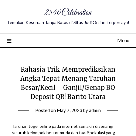
2540Celebration
Temukan Keseruan Tanpa Batas di Situs Judi Online Terpercaya!
Menu
Rahasia Trik Memprediksikan
Angka Tepat Menang Taruhan
Besar/Kecil – Ganjil/Genap BO
Deposit QR! Barito Utara
Posted on
May 7, 2023
by
admin
Taruhan togel online pada internet semakin disenangi
seluruh kelompok bettor muda dan tua. Spekulasi yang