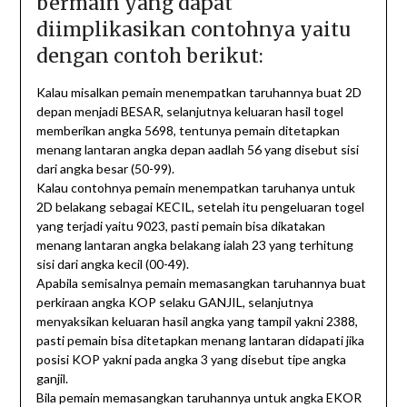
bermain yang dapat
diimplikasikan contohnya yaitu
dengan contoh berikut:
Kalau misalkan pemain menempatkan taruhannya buat 2D
depan menjadi BESAR, selanjutnya keluaran hasil togel
memberikan angka 5698, tentunya pemain ditetapkan
menang lantaran angka depan aadlah 56 yang disebut sisi
dari angka besar (50-99).
Kalau contohnya pemain menempatkan taruhanya untuk
2D belakang sebagai KECIL, setelah itu pengeluaran togel
yang terjadi yaitu 9023, pasti pemain bisa dikatakan
menang lantaran angka belakang ialah 23 yang terhitung
sisi dari angka kecil (00-49).
Apabila semisalnya pemain memasangkan taruhannya buat
perkiraan angka KOP selaku GANJIL, selanjutnya
menyaksikan keluaran hasil angka yang tampil yakni 2388,
pasti pemain bisa ditetapkan menang lantaran didapati jika
posisi KOP yakni pada angka 3 yang disebut tipe angka
ganjil.
Bila pemain memasangkan taruhannya untuk angka EKOR