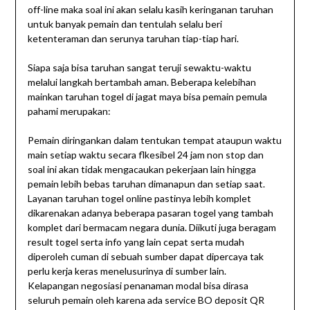
off-line maka soal ini akan selalu kasih keringanan taruhan
untuk banyak pemain dan tentulah selalu beri
ketenteraman dan serunya taruhan tiap-tiap hari.
Siapa saja bisa taruhan sangat teruji sewaktu-waktu
melalui langkah bertambah aman. Beberapa kelebihan
mainkan taruhan togel di jagat maya bisa pemain pemula
pahami merupakan:
Pemain diringankan dalam tentukan tempat ataupun waktu
main setiap waktu secara flkesibel 24 jam non stop dan
soal ini akan tidak mengacaukan pekerjaan lain hingga
pemain lebih bebas taruhan dimanapun dan setiap saat.
Layanan taruhan togel online pastinya lebih komplet
dikarenakan adanya beberapa pasaran togel yang tambah
komplet dari bermacam negara dunia. Diikuti juga beragam
result togel serta info yang lain cepat serta mudah
diperoleh cuman di sebuah sumber dapat dipercaya tak
perlu kerja keras menelusurinya di sumber lain.
Kelapangan negosiasi penanaman modal bisa dirasa
seluruh pemain oleh karena ada service BO deposit QR