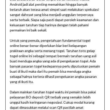
Android jadi alat penting memainkan hingga banyak
betaruh akan terasa amat simpel saat melakukan spekulasi
sangat dahsyat yang bisa menjadi unggulan terpercaya
serta terbaik. Siapa saja pasti dapat peroleh keamanan dan
keluasaan taruhan tiap harinya dengan telah pahami
permainan ini baik sekali.
Untuk yang pemula, pengetahuan fundamental togel
online benar-benar diperlukan biar beri kelapangan
prakiraan angka serta menang togel. Taruhan toto gelap
togel online ini sebagai tempat bermain taruhan uang asli
buat menduga angka yang ada di pengeluaran togel. Ada
banyak pasaran togel kedepannya perlu diputuskan pemain
buat di ikuti maka dari itu pemain bisa menduga angka
sebagai halnya tertera dihasil pengeluaran angka pasaran
yang di ikuti itu.
Dalam mainkan taruhan togel waktu ini pemain bisa pakai
pelayanan BO deposit QR terbaik yang semakin lebih
unggul kasih keringanan negosiasi. Cukup modal kurang
dapat dimasukkan melalui scan QR pastilah amat