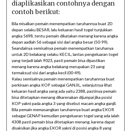
diaplikasikan contohnya dengan
contoh berikut:
Bila misalkan pemain menempatkan taruhannya buat 2D
depan selaku BESAR, lalu keluaran hasil togel tunjukkan
angka 5698, tentu pemain dikatakan menang karena angka
depan aadlah 56 sebagai sisi dari angka besar (50-99).
Seandainya semisalnya pemain menempatkan taruhanya
untuk 2D belakang selaku KECIL, lantas pengeluaran togel
yang terjadi ialah 9023, pasti pemain bisa dipastikan
menang karena angka belakang merupakan 23 yang
termaksud sisi dari angka kecil (00-49).
Kalau semisalnya pemain menempatkan taruhannya buat
perkiraan angka KOP sebagai GANJIL, selanjutnya lihat
keluaran hasil angka yang ada yaitu 2388, pastinya pemain
bisa ditetapkan menang dikarenakan dijumpai jika posisi
KOP yakni pada angka 3 yang disebut macam angka ganjil.
Bila pemain memasangkan taruhannya buat angka EKOR
sebagai GENAP kemudian pengeluaran togel yang ada ialah
4308 pasti pemain bisa ditetapkan menang, karena dapat
disaksikan jika angka EKOR yakni di posisi angka 8 yang