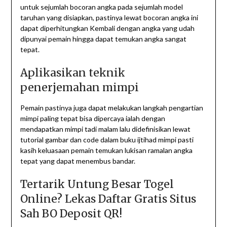
untuk sejumlah bocoran angka pada sejumlah model
taruhan yang disiapkan, pastinya lewat bocoran angka ini
dapat diperhitungkan Kembali dengan angka yang udah
dipunyai pemain hingga dapat temukan angka sangat
tepat.
Aplikasikan teknik
penerjemahan mimpi
Pemain pastinya juga dapat melakukan langkah pengartian
mimpi paling tepat bisa dipercaya ialah dengan
mendapatkan mimpi tadi malam lalu didefinisikan lewat
tutorial gambar dan code dalam buku ijtihad mimpi pasti
kasih keluasaan pemain temukan lukisan ramalan angka
tepat yang dapat menembus bandar.
Tertarik Untung Besar Togel
Online? Lekas Daftar Gratis Situs
Sah BO Deposit QR!