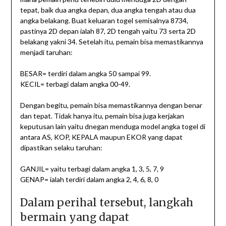
tepat, baik dua angka depan, dua angka tengah atau dua
angka belakang. Buat keluaran togel semisalnya 8734,
pastinya 2D depan ialah 87, 2D tengah yaitu 73 serta 2D
belakang yakni 34. Setelah itu, pemain bisa memastikannya
menjadi taruhan:
BESAR= terdiri dalam angka 50 sampai 99.
KECIL= terbagi dalam angka 00-49.
Dengan begitu, pemain bisa memastikannya dengan benar
dan tepat. Tidak hanya itu, pemain bisa juga kerjakan
keputusan lain yaitu dnegan menduga model angka togel di
antara AS, KOP, KEPALA maupun EKOR yang dapat
dipastikan selaku taruhan:
GANJIL= yaitu terbagi dalam angka 1, 3, 5, 7, 9
GENAP= ialah terdiri dalam angka 2, 4, 6, 8, 0
Dalam perihal tersebut, langkah
bermain yang dapat