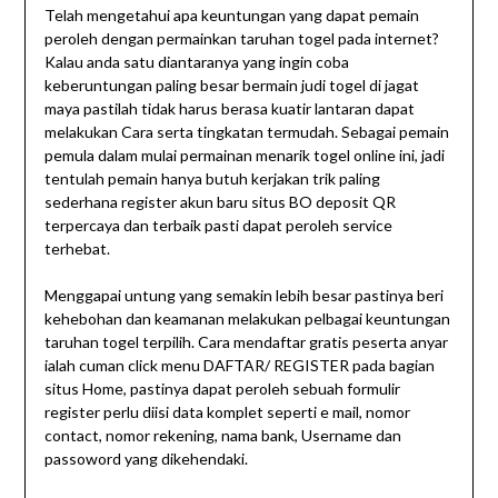
Telah mengetahui apa keuntungan yang dapat pemain
peroleh dengan permainkan taruhan togel pada internet?
Kalau anda satu diantaranya yang ingin coba
keberuntungan paling besar bermain judi togel di jagat
maya pastilah tidak harus berasa kuatir lantaran dapat
melakukan Cara serta tingkatan termudah. Sebagai pemain
pemula dalam mulai permainan menarik togel online ini, jadi
tentulah pemain hanya butuh kerjakan trik paling
sederhana register akun baru situs BO deposit QR
terpercaya dan terbaik pasti dapat peroleh service
terhebat.
Menggapai untung yang semakin lebih besar pastinya beri
kehebohan dan keamanan melakukan pelbagai keuntungan
taruhan togel terpilih. Cara mendaftar gratis peserta anyar
ialah cuman click menu DAFTAR/ REGISTER pada bagian
situs Home, pastinya dapat peroleh sebuah formulir
register perlu diisi data komplet seperti e mail, nomor
contact, nomor rekening, nama bank, Username dan
passoword yang dikehendaki.