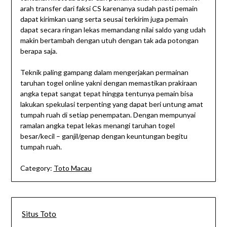
arah transfer dari faksi CS karenanya sudah pasti pemain
dapat kirimkan uang serta seusai terkirim juga pemain
dapat secara ringan lekas memandang nilai saldo yang udah
makin bertambah dengan utuh dengan tak ada potongan
berapa saja.
Teknik paling gampang dalam mengerjakan permainan
taruhan togel online yakni dengan memastikan prakiraan
angka tepat sangat tepat hingga tentunya pemain bisa
lakukan spekulasi terpenting yang dapat beri untung amat
tumpah ruah di setiap penempatan. Dengan mempunyai
ramalan angka tepat lekas menangi taruhan togel
besar/kecil – ganjil/genap dengan keuntungan begitu
tumpah ruah.
Category:
Toto Macau
Situs Toto