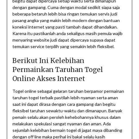
begitu dapat dipercaya setiap waktu serta dimanapun
dengan gampang. Cuma dengan modal sedikit siapa saja
beberapa betaruh lebih bisa ringan temukan servis judi
pasang angka yang makin lebih modern dengan bantuan
koneksi internet yang pasti tambah dapat dihandalkan.
Karena itu pastikanlah anda sekaligus masih pemula wajib
menyaring website judi dapat dipercaya supaya dapat
temukan service terpilih yang semakin lebih fleksibel.
Berikut Ini Kelebihan
Permainkan Taruhan Togel
Online Akses Internet
Togel online sebagai gelaran taruhan berpamor permainan
taruhan togel terbaik pastilah lebih nyaman serta aman
saat ini dapat dirasa dengan cara gampang dan begitu
fleksibel taruhan sewaktu-waktu dan dimanapun. Banyak
pemain selalu akan peroleh kehebohannya khusus dalam
melakukan spekulasi sangat nyaman dan aman. Ada
sejumlah kelebihan bermain togel di jagat maya dibanding
dengan off line maka perihal ini bakal selalu kasih