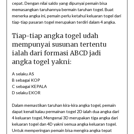
cepat. Dengan nilai saldo yang dipunyai pemain bisa
memasangkan taruhannya bermain taruhan togel. Buat
menerka angka ini, pemain perlu ketahui keluaran togel dari
tiap-tiap pasaran togel merupakan terdiri dalam 4 angka.
Tiap-tiap angka togel udah
mempunyai susunan tertentu
ialah dari formasi ABCD jadi
angka togel yakni:
A selaku AS
B sebagai KOP
C sebagai KEPALA
D selaku EKOR
Dalam memastikan taruhan kira-kira angka togel, pemain
dapat kenali kalau permainan togel 2D ialah dua angka dari
4 keluaran togel, Mengenai 3D merupakan tiga angka dari
keluaran togel dan 4D yakni semua angka keluaran togel.
Untuk memperingan pemain bisa mengira angka tepat