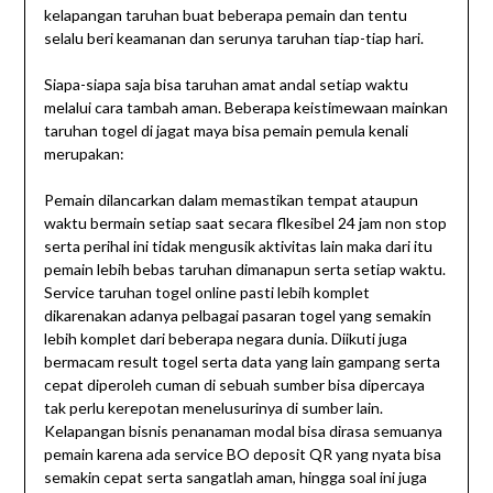
kelapangan taruhan buat beberapa pemain dan tentu
selalu beri keamanan dan serunya taruhan tiap-tiap hari.
Siapa-siapa saja bisa taruhan amat andal setiap waktu
melalui cara tambah aman. Beberapa keistimewaan mainkan
taruhan togel di jagat maya bisa pemain pemula kenali
merupakan:
Pemain dilancarkan dalam memastikan tempat ataupun
waktu bermain setiap saat secara flkesibel 24 jam non stop
serta perihal ini tidak mengusik aktivitas lain maka dari itu
pemain lebih bebas taruhan dimanapun serta setiap waktu.
Service taruhan togel online pasti lebih komplet
dikarenakan adanya pelbagai pasaran togel yang semakin
lebih komplet dari beberapa negara dunia. Diikuti juga
bermacam result togel serta data yang lain gampang serta
cepat diperoleh cuman di sebuah sumber bisa dipercaya
tak perlu kerepotan menelusurinya di sumber lain.
Kelapangan bisnis penanaman modal bisa dirasa semuanya
pemain karena ada service BO deposit QR yang nyata bisa
semakin cepat serta sangatlah aman, hingga soal ini juga