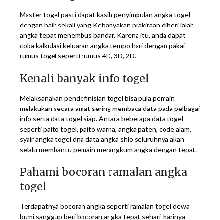
Master togel pasti dapat kasih penyimpulan angka togel
dengan baik sekali yang Kebanyakan prakiraan diberi ialah
angka tepat menembus bandar. Karena itu, anda dapat
coba kalkulasi keluaran angka tempo hari dengan pakai
rumus togel seperti rumus 4D, 3D, 2D.
Kenali banyak info togel
Melaksanakan pendefinisian togel bisa pula pemain
melakukan secara amat sering membaca data pada pelbagai
info serta data togel siap. Antara beberapa data togel
seperti paito togel, paito warna, angka paten, code alam,
syair angka togel dna data angka shio seluruhnya akan
selalu membantu pemain merangkum angka dengan tepat.
Pahami bocoran ramalan angka
togel
Terdapatnya bocoran angka seperti ramalan togel dewa
bumi sanggup beri bocoran angka tepat sehari-harinya