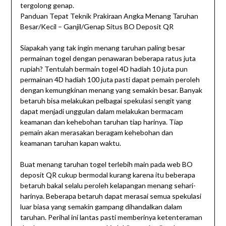
tergolong genap.
Panduan Tepat Teknik Prakiraan Angka Menang Taruhan
Besar/Kecil – Ganjil/Genap Situs BO Deposit QR
Siapakah yang tak ingin menang taruhan paling besar
permainan togel dengan penawaran beberapa ratus juta
rupiah? Tentulah bermain togel 4D hadiah 10 juta pun
permainan 4D hadiah 100 juta pasti dapat pemain peroleh
dengan kemungkinan menang yang semakin besar. Banyak
betaruh bisa melakukan pelbagai spekulasi sengit yang
dapat menjadi unggulan dalam melakukan bermacam
keamanan dan kehebohan taruhan tiap harinya. Tiap
pemain akan merasakan beragam kehebohan dan
keamanan taruhan kapan waktu.
Buat menang taruhan togel terlebih main pada web BO
deposit QR cukup bermodal kurang karena itu beberapa
betaruh bakal selalu peroleh kelapangan menang sehari-
harinya. Beberapa betaruh dapat merasai semua spekulasi
luar biasa yang semakin gampang dihandalkan dalam
taruhan. Perihal ini lantas pasti memberinya ketenteraman