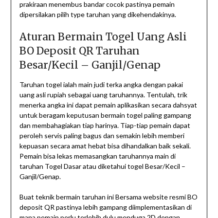
prakiraan menembus bandar cocok pastinya pemain
dipersilakan pilih type taruhan yang dikehendakinya.
Aturan Bermain Togel Uang Asli
BO Deposit QR Taruhan
Besar/Kecil – Ganjil/Genap
Taruhan togel ialah main judi terka angka dengan pakai
uang asli rupiah sebagai uang taruhannya. Tentulah, trik
menerka angka ini dapat pemain aplikasikan secara dahsyat
untuk beragam keputusan bermain togel paling gampang
dan membahagiakan tiap harinya. Tiap-tiap pemain dapat
peroleh servis paling bagus dan semakin lebih memberi
kepuasan secara amat hebat bisa dihandalkan baik sekali.
Pemain bisa lekas memasangkan taruhannya main di
taruhan Togel Dasar atau diketahui togel Besar/Kecil –
Ganjil/Genap.
Buat teknik bermain taruhan ini Bersama website resmi BO
deposit QR pastinya lebih gampang diimplementasikan di
mana pemain perlu terlebih dulu menduga 2D dengan