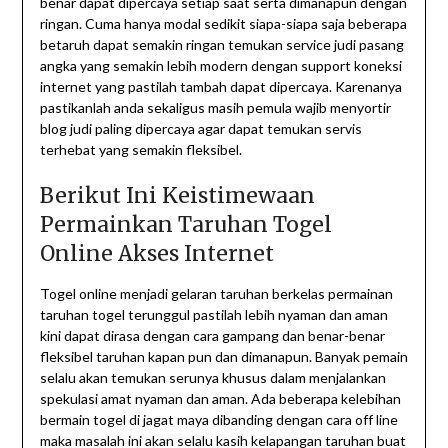
benar dapat dipercaya setiap saat serta dimanapun dengan
ringan. Cuma hanya modal sedikit siapa-siapa saja beberapa
betaruh dapat semakin ringan temukan service judi pasang
angka yang semakin lebih modern dengan support koneksi
internet yang pastilah tambah dapat dipercaya. Karenanya
pastikanlah anda sekaligus masih pemula wajib menyortir
blog judi paling dipercaya agar dapat temukan servis
terhebat yang semakin fleksibel.
Berikut Ini Keistimewaan
Permainkan Taruhan Togel
Online Akses Internet
Togel online menjadi gelaran taruhan berkelas permainan
taruhan togel terunggul pastilah lebih nyaman dan aman
kini dapat dirasa dengan cara gampang dan benar-benar
fleksibel taruhan kapan pun dan dimanapun. Banyak pemain
selalu akan temukan serunya khusus dalam menjalankan
spekulasi amat nyaman dan aman. Ada beberapa kelebihan
bermain togel di jagat maya dibanding dengan cara off line
maka masalah ini akan selalu kasih kelapangan taruhan buat