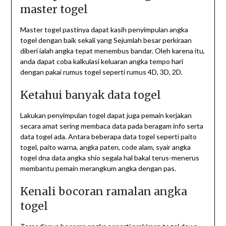
master togel
Master togel pastinya dapat kasih penyimpulan angka
togel dengan baik sekali yang Sejumlah besar perkiraan
diberi ialah angka tepat menembus bandar. Oleh karena itu,
anda dapat coba kalkulasi keluaran angka tempo hari
dengan pakai rumus togel seperti rumus 4D, 3D, 2D.
Ketahui banyak data togel
Lakukan penyimpulan togel dapat juga pemain kerjakan
secara amat sering membaca data pada beragam info serta
data togel ada. Antara beberapa data togel seperti paito
togel, paito warna, angka paten, code alam, syair angka
togel dna data angka shio segala hal bakal terus-menerus
membantu pemain merangkum angka dengan pas.
Kenali bocoran ramalan angka
togel