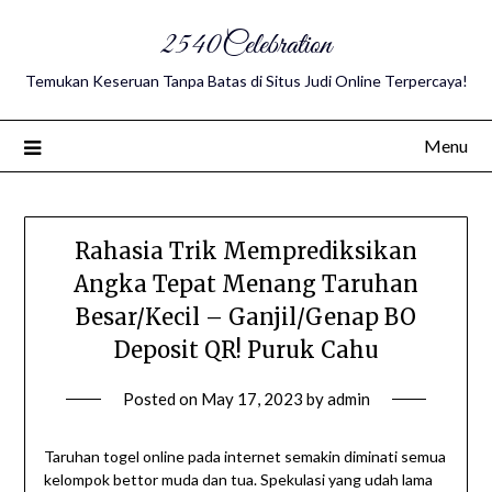
2540Celebration
Temukan Keseruan Tanpa Batas di Situs Judi Online Terpercaya!
Menu
Rahasia Trik Memprediksikan
Angka Tepat Menang Taruhan
Besar/Kecil – Ganjil/Genap BO
Deposit QR! Puruk Cahu
Posted on
May 17, 2023
by
admin
Taruhan togel online pada internet semakin diminati semua
kelompok bettor muda dan tua. Spekulasi yang udah lama