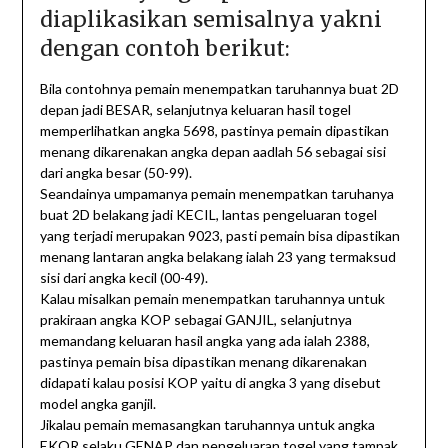
diaplikasikan semisalnya yakni
dengan contoh berikut:
Bila contohnya pemain menempatkan taruhannya buat 2D
depan jadi BESAR, selanjutnya keluaran hasil togel
memperlihatkan angka 5698, pastinya pemain dipastikan
menang dikarenakan angka depan aadlah 56 sebagai sisi
dari angka besar (50-99).
Seandainya umpamanya pemain menempatkan taruhanya
buat 2D belakang jadi KECIL, lantas pengeluaran togel
yang terjadi merupakan 9023, pasti pemain bisa dipastikan
menang lantaran angka belakang ialah 23 yang termaksud
sisi dari angka kecil (00-49).
Kalau misalkan pemain menempatkan taruhannya untuk
prakiraan angka KOP sebagai GANJIL, selanjutnya
memandang keluaran hasil angka yang ada ialah 2388,
pastinya pemain bisa dipastikan menang dikarenakan
didapati kalau posisi KOP yaitu di angka 3 yang disebut
model angka ganjil.
Jikalau pemain memasangkan taruhannya untuk angka
EKOR selaku GENAP dan pengeluaran togel yang tampak