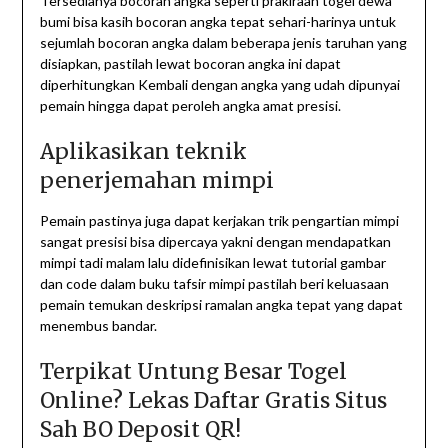
Tersedianya bocoran angka seperti prakiraan togel dewa
bumi bisa kasih bocoran angka tepat sehari-harinya untuk
sejumlah bocoran angka dalam beberapa jenis taruhan yang
disiapkan, pastilah lewat bocoran angka ini dapat
diperhitungkan Kembali dengan angka yang udah dipunyai
pemain hingga dapat peroleh angka amat presisi.
Aplikasikan teknik
penerjemahan mimpi
Pemain pastinya juga dapat kerjakan trik pengartian mimpi
sangat presisi bisa dipercaya yakni dengan mendapatkan
mimpi tadi malam lalu didefinisikan lewat tutorial gambar
dan code dalam buku tafsir mimpi pastilah beri keluasaan
pemain temukan deskripsi ramalan angka tepat yang dapat
menembus bandar.
Terpikat Untung Besar Togel
Online? Lekas Daftar Gratis Situs
Sah BO Deposit QR!