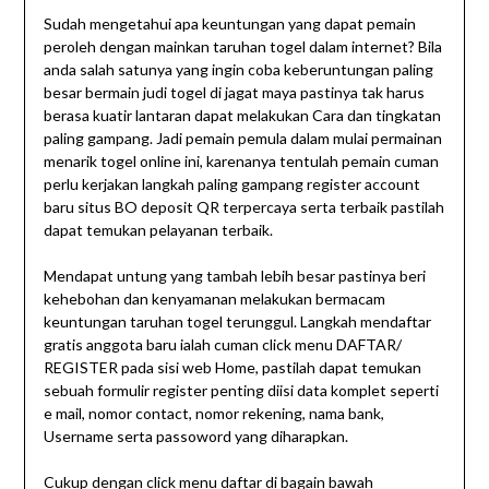
Sudah mengetahui apa keuntungan yang dapat pemain
peroleh dengan mainkan taruhan togel dalam internet? Bila
anda salah satunya yang ingin coba keberuntungan paling
besar bermain judi togel di jagat maya pastinya tak harus
berasa kuatir lantaran dapat melakukan Cara dan tingkatan
paling gampang. Jadi pemain pemula dalam mulai permainan
menarik togel online ini, karenanya tentulah pemain cuman
perlu kerjakan langkah paling gampang register account
baru situs BO deposit QR terpercaya serta terbaik pastilah
dapat temukan pelayanan terbaik.
Mendapat untung yang tambah lebih besar pastinya beri
kehebohan dan kenyamanan melakukan bermacam
keuntungan taruhan togel terunggul. Langkah mendaftar
gratis anggota baru ialah cuman click menu DAFTAR/
REGISTER pada sisi web Home, pastilah dapat temukan
sebuah formulir register penting diisi data komplet seperti
e mail, nomor contact, nomor rekening, nama bank,
Username serta passoword yang diharapkan.
Cukup dengan click menu daftar di bagain bawah