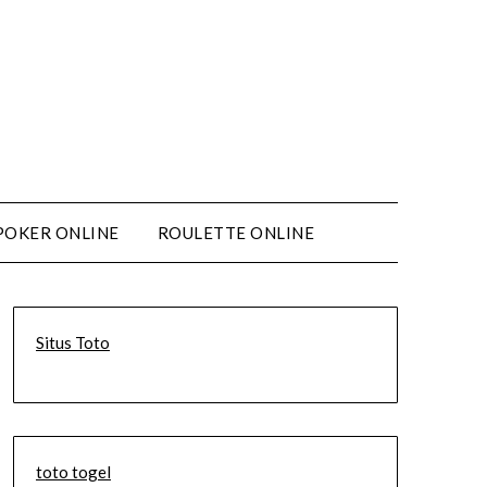
POKER ONLINE
ROULETTE ONLINE
Situs Toto
toto togel