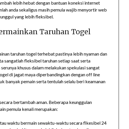
ambah lebih hebat dengan bantuan koneksi internet
kanlah anda sekaligus masih pemula wajib menyortir web
unggul yang lebih fleksibel.
Permainkan Taruhan Togel
ainan taruhan togel terhebat pastinya lebih nyaman dan
ta sangatlah fleksibel taruhan setiap saat serta
 serunya khusus dalam melakukan spekulasi sangat
gel di jagat maya diperbandingkan dengan off line
ntuk banyak pemain serta tentulah selalu beri keamanan
ktu secara bertambah aman. Beberapa keunggulan
main pemula kenali merupakan:
au waktu bermain sewaktu-waktu secara flkesibel 24