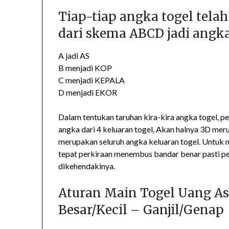
Tiap-tiap angka togel telah
dari skema ABCD jadi angka 
A jadi AS
B menjadi KOP
C menjadi KEPALA
D menjadi EKOR
Dalam tentukan taruhan kira-kira angka togel, pe
angka dari 4 keluaran togel, Akan halnya 3D meru
merupakan seluruh angka keluaran togel. Untuk
tepat perkiraan menembus bandar benar pasti p
dikehendakinya.
Aturan Main Togel Uang As
Besar/Kecil – Ganjil/Genap