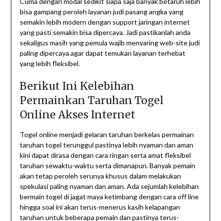
Cuma dengan modal sedikit siapa saja banyak betaruh lebih
bisa gampang peroleh layanan judi pasang angka yang
semakin lebih modern dengan support jaringan internet
yang pasti semakin bisa dipercaya. Jadi pastikanlah anda
sekaligus masih yang pemula wajib menyaring web-site judi
paling dipercaya agar dapat temukan layanan terhebat
yang lebih fleksibel.
Berikut Ini Kelebihan
Permainkan Taruhan Togel
Online Akses Internet
Togel online menjadi gelaran taruhan berkelas permainan
taruhan togel terunggul pastinya lebih nyaman dan aman
kini dapat dirasa dengan cara ringan serta amat fleksibel
taruhan sewaktu-waktu serta dimanapun. Banyak pemain
akan tetap peroleh serunya khusus dalam melakukan
spekulasi paling nyaman dan aman. Ada sejumlah kelebihan
bermain togel di jagat maya ketimbang dengan cara off line
hingga soal ini akan terus-menerus kasih kelapangan
taruhan untuk beberapa pemain dan pastinya terus-