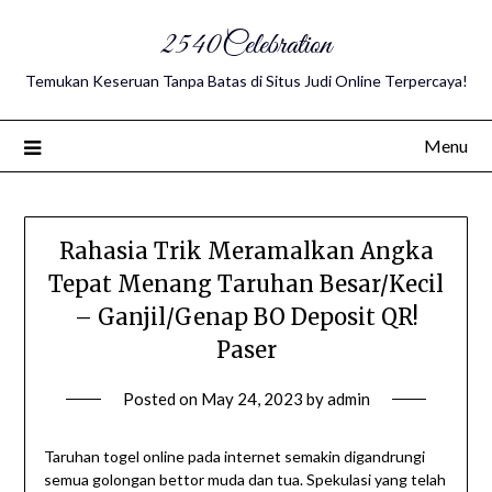
2540Celebration
Temukan Keseruan Tanpa Batas di Situs Judi Online Terpercaya!
Menu
Rahasia Trik Meramalkan Angka
Tepat Menang Taruhan Besar/Kecil
– Ganjil/Genap BO Deposit QR!
Paser
Posted on
May 24, 2023
by
admin
Taruhan togel online pada internet semakin digandrungi
semua golongan bettor muda dan tua. Spekulasi yang telah