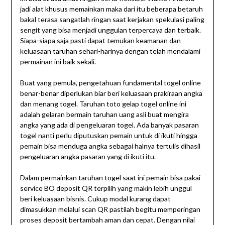
jadi alat khusus memainkan maka dari itu beberapa betaruh
bakal terasa sangatlah ringan saat kerjakan spekulasi paling
sengit yang bisa menjadi unggulan terpercaya dan terbaik.
Siapa-siapa saja pasti dapat temukan keamanan dan
keluasaan taruhan sehari-harinya dengan telah mendalami
permainan ini baik sekali.
Buat yang pemula, pengetahuan fundamental togel online
benar-benar diperlukan biar beri keluasaan prakiraan angka
dan menang togel. Taruhan toto gelap togel online ini
adalah gelaran bermain taruhan uang asli buat mengira
angka yang ada di pengeluaran togel. Ada banyak pasaran
togel nanti perlu diputuskan pemain untuk di ikuti hingga
pemain bisa menduga angka sebagai halnya tertulis dihasil
pengeluaran angka pasaran yang di ikuti itu.
Dalam permainkan taruhan togel saat ini pemain bisa pakai
service BO deposit QR terpilih yang makin lebih unggul
beri keluasaan bisnis. Cukup modal kurang dapat
dimasukkan melalui scan QR pastilah begitu memperingan
proses deposit bertambah aman dan cepat. Dengan nilai