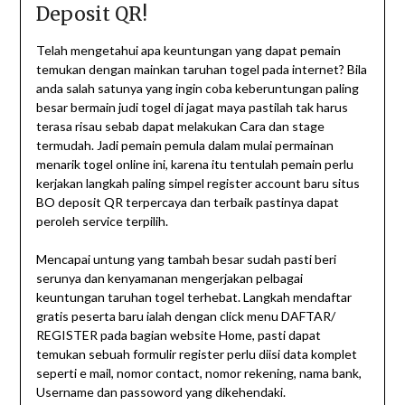
Deposit QR!
Telah mengetahui apa keuntungan yang dapat pemain
temukan dengan mainkan taruhan togel pada internet? Bila
anda salah satunya yang ingin coba keberuntungan paling
besar bermain judi togel di jagat maya pastilah tak harus
terasa risau sebab dapat melakukan Cara dan stage
termudah. Jadi pemain pemula dalam mulai permainan
menarik togel online ini, karena itu tentulah pemain perlu
kerjakan langkah paling simpel register account baru situs
BO deposit QR terpercaya dan terbaik pastinya dapat
peroleh service terpilih.
Mencapai untung yang tambah besar sudah pasti beri
serunya dan kenyamanan mengerjakan pelbagai
keuntungan taruhan togel terhebat. Langkah mendaftar
gratis peserta baru ialah dengan click menu DAFTAR/
REGISTER pada bagian website Home, pasti dapat
temukan sebuah formulir register perlu diisi data komplet
seperti e mail, nomor contact, nomor rekening, nama bank,
Username dan passoword yang dikehendaki.