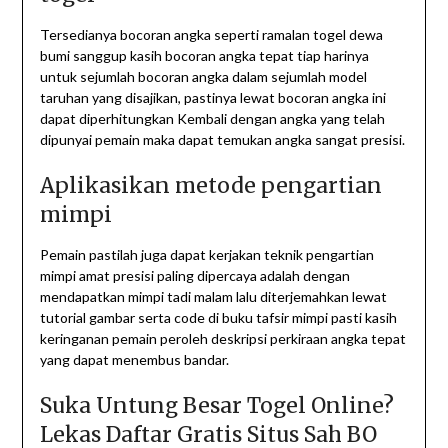
Tersedianya bocoran angka seperti ramalan togel dewa
bumi sanggup kasih bocoran angka tepat tiap harinya
untuk sejumlah bocoran angka dalam sejumlah model
taruhan yang disajikan, pastinya lewat bocoran angka ini
dapat diperhitungkan Kembali dengan angka yang telah
dipunyai pemain maka dapat temukan angka sangat presisi.
Aplikasikan metode pengartian
mimpi
Pemain pastilah juga dapat kerjakan teknik pengartian
mimpi amat presisi paling dipercaya adalah dengan
mendapatkan mimpi tadi malam lalu diterjemahkan lewat
tutorial gambar serta code di buku tafsir mimpi pasti kasih
keringanan pemain peroleh deskripsi perkiraan angka tepat
yang dapat menembus bandar.
Suka Untung Besar Togel Online?
Lekas Daftar Gratis Situs Sah BO