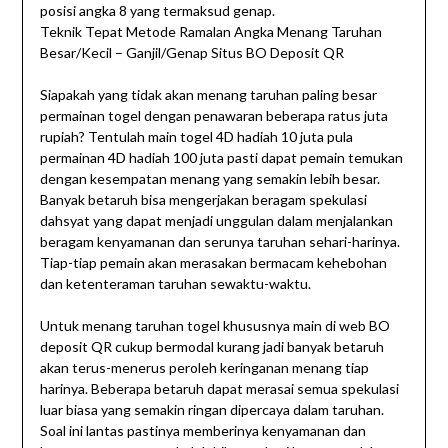
posisi angka 8 yang termaksud genap.
Teknik Tepat Metode Ramalan Angka Menang Taruhan
Besar/Kecil – Ganjil/Genap Situs BO Deposit QR
Siapakah yang tidak akan menang taruhan paling besar
permainan togel dengan penawaran beberapa ratus juta
rupiah? Tentulah main togel 4D hadiah 10 juta pula
permainan 4D hadiah 100 juta pasti dapat pemain temukan
dengan kesempatan menang yang semakin lebih besar.
Banyak betaruh bisa mengerjakan beragam spekulasi
dahsyat yang dapat menjadi unggulan dalam menjalankan
beragam kenyamanan dan serunya taruhan sehari-harinya.
Tiap-tiap pemain akan merasakan bermacam kehebohan
dan ketenteraman taruhan sewaktu-waktu.
Untuk menang taruhan togel khususnya main di web BO
deposit QR cukup bermodal kurang jadi banyak betaruh
akan terus-menerus peroleh keringanan menang tiap
harinya. Beberapa betaruh dapat merasai semua spekulasi
luar biasa yang semakin ringan dipercaya dalam taruhan.
Soal ini lantas pastinya memberinya kenyamanan dan