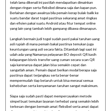
telah lama dikenali ini pastilah mendapatkan dimainkan
dengan ringan serta fleksibel dimana saja dan kapan pun.
Berlainan dengan awalnya bila pemain kerap bulak-balik ke
suatu bandar darat togel pastinya sekarang amat ringkas
dan efisien pakai suatu Android atau fitur tempat online
yang lain yang tambah lebih gampang dibawa dimanapun.
Langkah bermain judi togel sudah pasti pakai taruhan uang
asli rupiah di mana pemain bakal pastinya temukan juga
keuntungan uang asli secara fakta. Ditambah lagi saat ini
udah ada yang Namanya pelayanan BO deposit QR kasih
kelapangan bisnis transfer uang cuman secara scan QR
saja karenanya dapat jalan bisa semakin cepat dan
sangatlah aman. Pemain dapat berikan modal berapa saja
pastinya dapat terjangkau serta benar-benar
mempermudah tiap betaruh untuk bisa merasai semua
kehebohan serta kenyamanan taruhan sangat maksimum.
Siapa saja sudah pasti dapat mempercayakan metode
simpel buat temukan layanan terhebat yang semakin lebih
terkesan dengan bermain amat fleksibel serta amat dapat