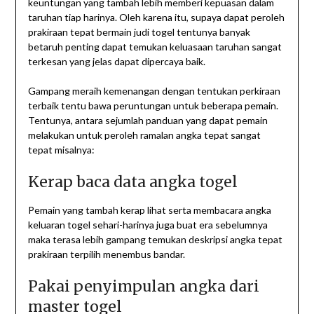
keuntungan yang tambah lebih memberi kepuasan dalam
taruhan tiap harinya. Oleh karena itu, supaya dapat peroleh
prakiraan tepat bermain judi togel tentunya banyak
betaruh penting dapat temukan keluasaan taruhan sangat
terkesan yang jelas dapat dipercaya baik.
Gampang meraih kemenangan dengan tentukan perkiraan
terbaik tentu bawa peruntungan untuk beberapa pemain.
Tentunya, antara sejumlah panduan yang dapat pemain
melakukan untuk peroleh ramalan angka tepat sangat
tepat misalnya:
Kerap baca data angka togel
Pemain yang tambah kerap lihat serta membacara angka
keluaran togel sehari-harinya juga buat era sebelumnya
maka terasa lebih gampang temukan deskripsi angka tepat
prakiraan terpilih menembus bandar.
Pakai penyimpulan angka dari
master togel