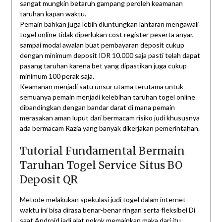
sangat mungkin betaruh gampang peroleh keamanan
taruhan kapan waktu.
Pemain bahkan juga lebih diuntungkan lantaran mengawali
togel online tidak diperlukan cost register peserta anyar,
sampai modal awalan buat pembayaran deposit cukup
dengan minimum deposit IDR 10.000 saja pasti telah dapat
pasang taruhan karena bet yang dipastikan juga cukup
minimum 100 perak saja.
Keamanan menjadi satu unsur utama terutama untuk
semuanya pemain menjadi kelebihan taruhan togel online
dibandingkan dengan bandar darat di mana pemain
merasakan aman luput dari bermacam risiko judi khususnya
ada bermacam Razia yang banyak dikerjakan pemerintahan.
Tutorial Fundamental Bermain
Taruhan Togel Service Situs BO
Deposit QR
Metode melakukan spekulasi judi togel dalam internet
waktu ini bisa dirasa benar-benar ringan serta fleksibel Di
saat Android jadi alat pokok memainkan maka dari itu