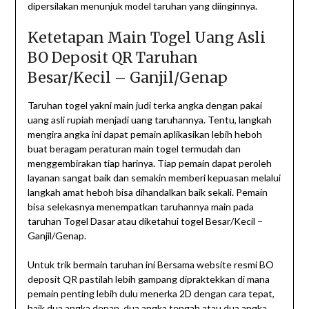
dipersilakan menunjuk model taruhan yang diinginnya.
Ketetapan Main Togel Uang Asli
BO Deposit QR Taruhan
Besar/Kecil – Ganjil/Genap
Taruhan togel yakni main judi terka angka dengan pakai
uang asli rupiah menjadi uang taruhannya. Tentu, langkah
mengira angka ini dapat pemain aplikasikan lebih heboh
buat beragam peraturan main togel termudah dan
menggembirakan tiap harinya. Tiap pemain dapat peroleh
layanan sangat baik dan semakin memberi kepuasan melalui
langkah amat heboh bisa dihandalkan baik sekali. Pemain
bisa selekasnya menempatkan taruhannya main pada
taruhan Togel Dasar atau diketahui togel Besar/Kecil –
Ganjil/Genap.
Untuk trik bermain taruhan ini Bersama website resmi BO
deposit QR pastilah lebih gampang dipraktekkan di mana
pemain penting lebih dulu menerka 2D dengan cara tepat,
baik dua angka depan, dua angka tengah atau dua angka