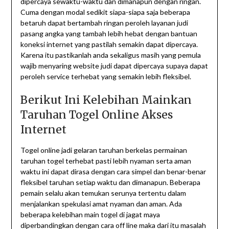
dipercaya sewaktu-waktu dan dimanapun dengan ringan.
Cuma dengan modal sedikit siapa-siapa saja beberapa
betaruh dapat bertambah ringan peroleh layanan judi
pasang angka yang tambah lebih hebat dengan bantuan
koneksi internet yang pastilah semakin dapat dipercaya.
Karena itu pastikanlah anda sekaligus masih yang pemula
wajib menyaring website judi dapat dipercaya supaya dapat
peroleh service terhebat yang semakin lebih fleksibel.
Berikut Ini Kelebihan Mainkan
Taruhan Togel Online Akses
Internet
Togel online jadi gelaran taruhan berkelas permainan
taruhan togel terhebat pasti lebih nyaman serta aman
waktu ini dapat dirasa dengan cara simpel dan benar-benar
fleksibel taruhan setiap waktu dan dimanapun. Beberapa
pemain selalu akan temukan serunya tertentu dalam
menjalankan spekulasi amat nyaman dan aman. Ada
beberapa kelebihan main togel di jagat maya
diperbandingkan dengan cara off line maka dari itu masalah