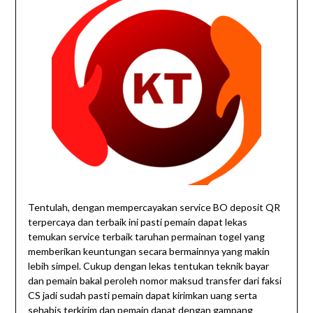
Tentulah, dengan mempercayakan service BO deposit QR
terpercaya dan terbaik ini pasti pemain dapat lekas
temukan service terbaik taruhan permainan togel yang
memberikan keuntungan secara bermainnya yang makin
lebih simpel. Cukup dengan lekas tentukan teknik bayar
dan pemain bakal peroleh nomor maksud transfer dari faksi
CS jadi sudah pasti pemain dapat kirimkan uang serta
sehabis terkirim dan pemain dapat dengan gampang