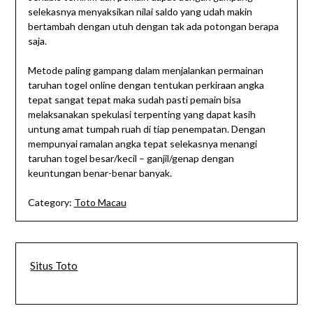
selekasnya menyaksikan nilai saldo yang udah makin
bertambah dengan utuh dengan tak ada potongan berapa
saja.
Metode paling gampang dalam menjalankan permainan
taruhan togel online dengan tentukan perkiraan angka
tepat sangat tepat maka sudah pasti pemain bisa
melaksanakan spekulasi terpenting yang dapat kasih
untung amat tumpah ruah di tiap penempatan. Dengan
mempunyai ramalan angka tepat selekasnya menangi
taruhan togel besar/kecil – ganjil/genap dengan
keuntungan benar-benar banyak.
Category:
Toto Macau
Situs Toto