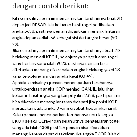
dengan contoh berikut:
Bila semisalnya pemain memasangkan taruhannya buat 2D
depan jadi BESAR, lalu keluaran hasil togel perlihatkan
angka 5698, pastinya pemain dipastikan menang lantaran
angka depan aadlah 56 sebagai sisi dari angka besar (50-
99).
Jika contohnya pemain memasangkan taruhanya buat 2D
belakang menjadi KECIL, selanjutnya pengeluaran togel
yang berlangsung ialah 9023, pastinya pemain bisa
ditetapkan menang dikarenakan angka belakang yakni 23
yang tergolong sisi dari angka kecil (00-49).
Apabila semisalnya pemain menempatkan taruhannya
untuk perkiraan angka KOP menjadi GANJIL, lalu lihat
keluaran hasil angka yang tampil yakni 2388, pasti pemain
bisa dikatakan menang lantaran didapati jika posisi KOP
merupakan pada angka 3 yang disebut tipe angka ganjil.
Kalau pemain menempatkan taruhannya untuk angka
EKOR selaku GENAP dan selanjutnya pengeluaran togel
yang ada ialah 4308 pastilah pemain bisa dipastikan
menang, karena dapat disaksikan jika angka EKOR ialah di