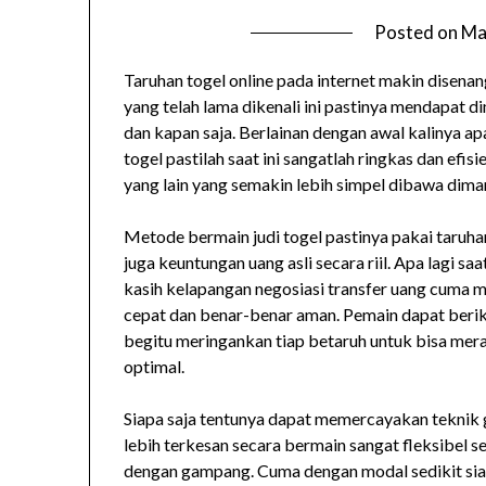
Posted on
Ma
Taruhan togel online pada internet makin disena
yang telah lama dikenali ini pastinya mendapat d
dan kapan saja. Berlainan dengan awal kalinya a
togel pastilah saat ini sangatlah ringkas dan efi
yang lain yang semakin lebih simpel dibawa dima
Metode bermain judi togel pastinya pakai taruha
juga keuntungan uang asli secara riil. Apa lagi 
kasih kelapangan negosiasi transfer uang cuma mel
cepat dan benar-benar aman. Pemain dapat berik
begitu meringankan tiap betaruh untuk bisa mer
optimal.
Siapa saja tentunya dapat memercayakan teknik
lebih terkesan secara bermain sangat fleksibel 
dengan gampang. Cuma dengan modal sedikit sia