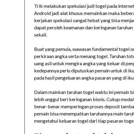
Trik melakukan spekulasi judi togel pada internet 
Android jadi alat khusus memainkan maka bebera
kerjakan spekulasi sangat hebat yang bisa menjad
dapat peroleh keamanan dan keringanan taruhan 
sekali.
Buat yang pemula, wawasan fundamental togel o
perkiraan angka serta menang togel. Taruhan toto
uang asli untuk mengira angka yang keluar di pen
kedepannya perlu diputuskan pemain untuk di iku
pada hasil pengeluaran angka pasaran yang di ikuti
Dalam mainkan taruhan togel waktu ini pemain b
lebih unggul beri keringanan bisnis. Cukup moda
benar-benar memperingan proses deposit tambah 
pemain bisa menempatkan taruhannya main taruha
mengetahui keluaran togel dari tiap pasaran toge