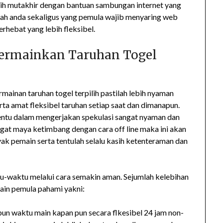
bih mutakhir dengan bantuan sambungan internet yang
nlah anda sekaligus yang pemula wajib menyaring web
erhebat yang lebih fleksibel.
Permainkan Taruhan Togel
rmainan taruhan togel terpilih pastilah lebih nyaman
erta amat fleksibel taruhan setiap saat dan dimanapun.
ntu dalam mengerjakan spekulasi sangat nyaman dan
agat maya ketimbang dengan cara off line maka ini akan
ak pemain serta tentulah selalu kasih ketenteraman dan
ktu-waktu melalui cara semakin aman. Sejumlah kelebihan
ain pemula pahami yakni:
un waktu main kapan pun secara flkesibel 24 jam non-