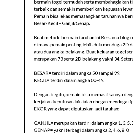
bermain togel termudah serta membahagiakan tia
terbaik dan semakin memberikan kepuasan lewat 
Pemain bisa lekas memasangkan taruhannya berma
Besar/Kecil – Ganjil/Genap.
Buat metode bermain taruhan ini Bersama blog r
di mana pemain penting lebih dulu menduga 2D d
atau dua angka belakang. Buat keluaran togel se
merupakan 73 serta 2D belakang yakni 34. Seter
BESAR= terdiri dalam angka 50 sampai 99.
KECIL= terdiri dalam angka 00-49.
Dengan begitu, pemain bisa memastikannya dengan
kerjakan keputusan lain ialah dnegan menduga t
EKOR yang dapat diputuskan jadi taruhan:
GANJIL= merupakan terdiri dalam angka 1, 3, 5, 7
GENAP= yakni terbagi dalam angka 2, 4, 6, 8, 0