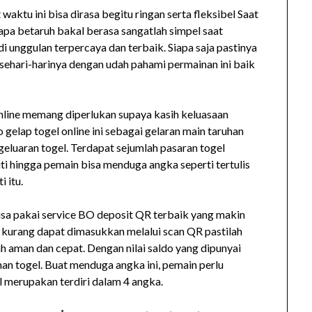
waktu ini bisa dirasa begitu ringan serta fleksibel Saat
pa betaruh bakal berasa sangatlah simpel saat
i unggulan terpercaya dan terbaik. Siapa saja pastinya
sehari-harinya dengan udah pahami permainan ini baik
nline memang diperlukan supaya kasih keluasaan
 gelap togel online ini sebagai gelaran main taruhan
geluaran togel. Terdapat sejumlah pasaran togel
ti hingga pemain bisa menduga angka seperti tertulis
 itu.
isa pakai service BO deposit QR terbaik yang makin
l kurang dapat dimasukkan melalui scan QR pastilah
aman dan cepat. Dengan nilai saldo yang dipunyai
n togel. Buat menduga angka ini, pemain perlu
l merupakan terdiri dalam 4 angka.