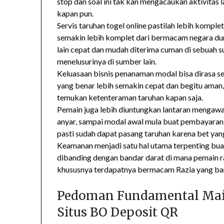
stop dan soal ini tak kan mengacaukan aktivitas
kapan pun.
Servis taruhan togel online pastilah lebih komp
semakin lebih komplet dari bermacam negara duni
lain cepat dan mudah diterima cuman di sebuah s
menelusurinya di sumber lain.
Keluasaan bisnis penanaman modal bisa dirasa s
yang benar lebih semakin cepat dan begitu aman
temukan ketenteraman taruhan kapan saja.
Pemain juga lebih diuntungkan lantaran mengawali
anyar, sampai modal awal mula buat pembayaran
pasti sudah dapat pasang taruhan karena bet yang
Keamanan menjadi satu hal utama terpenting buat
dibanding dengan bandar darat di mana pemain r
khususnya terdapatnya bermacam Razia yang ba
Pedoman Fundamental Mai
Situs BO Deposit QR