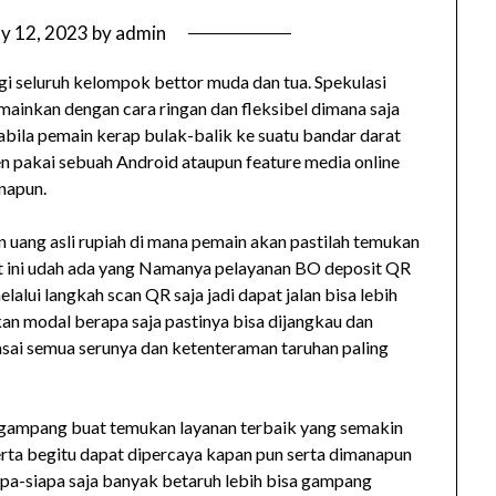
y 12, 2023
by
admin
ngi seluruh kelompok bettor muda dan tua. Spekulasi
imainkan dengan cara ringan dan fleksibel dimana saja
pabila pemain kerap bulak-balik ke suatu bandar darat
sien pakai sebuah Android ataupun feature media online
napun.
n uang asli rupiah di mana pemain akan pastilah temukan
saat ini udah ada yang Namanya pelayanan BO deposit QR
alui langkah scan QR saja jadi dapat jalan bisa lebih
an modal berapa saja pastinya bisa dijangkau dan
asai semua serunya dan ketenteraman taruhan paling
 gampang buat temukan layanan terbaik yang semakin
serta begitu dapat dipercaya kapan pun serta dimanapun
pa-siapa saja banyak betaruh lebih bisa gampang