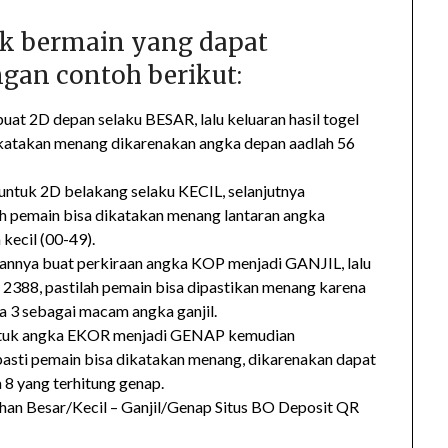
ik bermain yang dapat
gan contoh berikut:
at 2D depan selaku BESAR, lalu keluaran hasil togel
katakan menang dikarenakan angka depan aadlah 56
ntuk 2D belakang selaku KECIL, selanjutnya
lah pemain bisa dikatakan menang lantaran angka
kecil (00-49).
nya buat perkiraan angka KOP menjadi GANJIL, lalu
n 2388, pastilah pemain bisa dipastikan menang karena
 3 sebagai macam angka ganjil.
ntuk angka EKOR menjadi GENAP kemudian
asti pemain bisa dikatakan menang, dikarenakan dapat
 8 yang terhitung genap.
han Besar/Kecil – Ganjil/Genap Situs BO Deposit QR