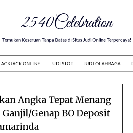
2540Celebration
Temukan Keseruan Tanpa Batas di Situs Judi Online Terpercaya!
LACKJACK ONLINE
JUDI SLOT
JUDI OLAHRAGA
lkan Angka Tepat Menang
– Ganjil/Genap BO Deposit
amarinda