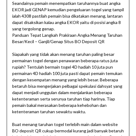
Seandainya pemain menempatkan taruhannya buat angka
EKOR jadi GENAP kemudian pengeluaran togel yang tampil
ialah 4308 pastilah pemain bisa dikatakan menang, lantaran
dapat disaksikan kalau angka EKOR yaitu di posisi angka 8
yang tergolong genap.
Panduan Tepat Langkah Prakiraan Angka Menang Taruhan
Besar/Kecil – Ganjil/Genap Situs BO Deposit QR
Siapakah yang tidak akan menang taruhan paling besar
permainan togel dengan penawaran beberapa ratus juta
rupiah? Tentulah bermain togel 4D hadiah 10 juta pun
permainan 4D hadiah 100 juta pasti dapat pemain temukan
dengan kesempatan menang yang lebih besar. Beberapa
betaruh bisa mengerjakan pelbagai spekulasi dahsyat yang
dapat menjadi unggulan dalam menjalankan beberapa
ketenteraman serta serunya taruhan tiap harinya. Tiap
pemain bakal merasakan beberapa kehebohan dan
ketenteraman taruhan sewaktu waktu.
Buat menang taruhan togel terlebih main dalam website
BO deposit QR cukup bermodal kurang jadi banyak betaruh