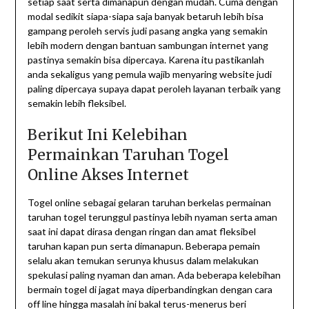
setiap saat serta dimanapun dengan mudah. Cuma dengan
modal sedikit siapa-siapa saja banyak betaruh lebih bisa
gampang peroleh servis judi pasang angka yang semakin
lebih modern dengan bantuan sambungan internet yang
pastinya semakin bisa dipercaya. Karena itu pastikanlah
anda sekaligus yang pemula wajib menyaring website judi
paling dipercaya supaya dapat peroleh layanan terbaik yang
semakin lebih fleksibel.
Berikut Ini Kelebihan
Permainkan Taruhan Togel
Online Akses Internet
Togel online sebagai gelaran taruhan berkelas permainan
taruhan togel terunggul pastinya lebih nyaman serta aman
saat ini dapat dirasa dengan ringan dan amat fleksibel
taruhan kapan pun serta dimanapun. Beberapa pemain
selalu akan temukan serunya khusus dalam melakukan
spekulasi paling nyaman dan aman. Ada beberapa kelebihan
bermain togel di jagat maya diperbandingkan dengan cara
off line hingga masalah ini bakal terus-menerus beri