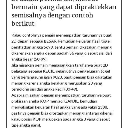
bermain yang dapat dipraktekkan
semisalnya dengan contoh
berikut:
Kalau contohnya pemain menempatkan taruhannya buat
2D depan sebagai BESAR, kemudian keluaran hasil togel
perlihatkan angka 5698, tentu pemain dikatakan menang
dikarenakan angka depan aadlah 56 yang disebut sisi dari
angka besar (50-99).
Jika misalkan pemain memasangkan taruhanya buat 2D
belakang sebagai KECIL, selanjutnya pengeluaran togel
yang berlangsung ialah 9023, pasti pemain bisa dikatakan
menang karena angka belakang merupakan 23 yang
tergolong sisi dari angka kecil (00-49).
Apabila misalkan pemain menempatkan taruhannya buat
prakiraan angka KOP menjadi GANJIL, kemudian
menyaksikan keluaran hasil angka yang ada yakni 2388,
pastinya pemain bisa ditetapkan menang lantaran dikenali
kalau posisi KOP merupakan pada angka 3 yang disebut
tipe angka ganjil.