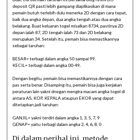
deposit QR pasti lebih gampang diaplikasikan di mana
pemain butuh terlebih dulu menerka 2D dengan cara tepat,
baik dua angka depan, dua angka tengah atau dua angka
belakang. Buat keluaran togel misalkan 8734, pastinya 2D
depan ialah 87, 2D tengah ialah 73 dan 2D belakang
merupakan 34. Setelah itu, pemain bisa memastikannya
sebagai taruhan:
BESAR= terbagi dalam angka 50 sampai 99.
KECIL= terbagi dalam angka 00-49.
Dengan begitu, pemain bisa memastikannya dengan cara
pas serta benar. Disamping itu, pemain bisa juga kerjakan
peraturan lain yakni dnegan mengira macam angka togel di
antara AS, KOP, KEPALA ataupun EKOR yang dapat
ditetapkan jadi taruhan:
GANJIL= yakni terdiri dalam angka 1, 3, 5, 7, 9
GENAP= yaitu terbagi dalam angka 2, 4, 6, 8, 0
Di dalam perihal ini, metode