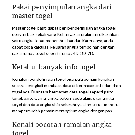
Pakai penyimpulan angka dari
master togel
Master togel pasti dapat beri pendefinisian angka togel
dengan baik sekali yang Kebanyakan prakiraan dikasihkan
yaitu angka tepat menembus bandar. Karenanya, anda
dapat coba kalkulasi keluaran angka tempo hari dengan
pakai rumus togel seperti rumus 4D, 3D, 2D.
Ketahui banyak info togel
Kerjakan pendefinisian togel bisa pula pemain kerjakan
secara seringkali membaca data di bermacam info dan data
togel ada. Di antara bermacam data togel seperti paito
togel, paito warna, angka paten, code alam, syair angka
togel dna data angka shio seluruhnya akan terus-menerus
mempermudah pemain merangkum angka dengan pas.
Kenali bocoran ramalan angka
togel