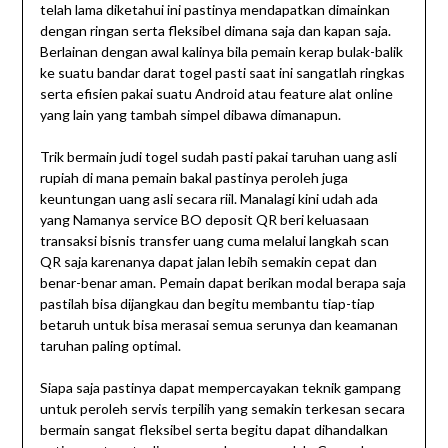
telah lama diketahui ini pastinya mendapatkan dimainkan
dengan ringan serta fleksibel dimana saja dan kapan saja.
Berlainan dengan awal kalinya bila pemain kerap bulak-balik
ke suatu bandar darat togel pasti saat ini sangatlah ringkas
serta efisien pakai suatu Android atau feature alat online
yang lain yang tambah simpel dibawa dimanapun.
Trik bermain judi togel sudah pasti pakai taruhan uang asli
rupiah di mana pemain bakal pastinya peroleh juga
keuntungan uang asli secara riil. Manalagi kini udah ada
yang Namanya service BO deposit QR beri keluasaan
transaksi bisnis transfer uang cuma melalui langkah scan
QR saja karenanya dapat jalan lebih semakin cepat dan
benar-benar aman. Pemain dapat berikan modal berapa saja
pastilah bisa dijangkau dan begitu membantu tiap-tiap
betaruh untuk bisa merasai semua serunya dan keamanan
taruhan paling optimal.
Siapa saja pastinya dapat mempercayakan teknik gampang
untuk peroleh servis terpilih yang semakin terkesan secara
bermain sangat fleksibel serta begitu dapat dihandalkan