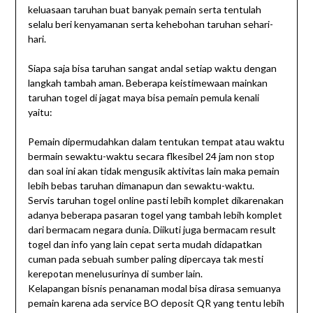
keluasaan taruhan buat banyak pemain serta tentulah
selalu beri kenyamanan serta kehebohan taruhan sehari-
hari.
Siapa saja bisa taruhan sangat andal setiap waktu dengan
langkah tambah aman. Beberapa keistimewaan mainkan
taruhan togel di jagat maya bisa pemain pemula kenali
yaitu:
Pemain dipermudahkan dalam tentukan tempat atau waktu
bermain sewaktu-waktu secara flkesibel 24 jam non stop
dan soal ini akan tidak mengusik aktivitas lain maka pemain
lebih bebas taruhan dimanapun dan sewaktu-waktu.
Servis taruhan togel online pasti lebih komplet dikarenakan
adanya beberapa pasaran togel yang tambah lebih komplet
dari bermacam negara dunia. Diikuti juga bermacam result
togel dan info yang lain cepat serta mudah didapatkan
cuman pada sebuah sumber paling dipercaya tak mesti
kerepotan menelusurinya di sumber lain.
Kelapangan bisnis penanaman modal bisa dirasa semuanya
pemain karena ada service BO deposit QR yang tentu lebih