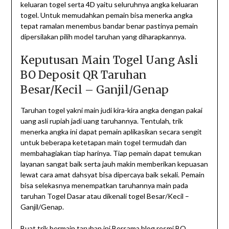
keluaran togel serta 4D yaitu seluruhnya angka keluaran
togel. Untuk memudahkan pemain bisa menerka angka
tepat ramalan menembus bandar benar pastinya pemain
dipersilakan pilih model taruhan yang diharapkannya.
Keputusan Main Togel Uang Asli
BO Deposit QR Taruhan
Besar/Kecil – Ganjil/Genap
Taruhan togel yakni main judi kira-kira angka dengan pakai
uang asli rupiah jadi uang taruhannya. Tentulah, trik
menerka angka ini dapat pemain aplikasikan secara sengit
untuk beberapa ketetapan main togel termudah dan
membahagiakan tiap harinya. Tiap pemain dapat temukan
layanan sangat baik serta jauh makin memberikan kepuasan
lewat cara amat dahsyat bisa dipercaya baik sekali. Pemain
bisa selekasnya menempatkan taruhannya main pada
taruhan Togel Dasar atau dikenali togel Besar/Kecil –
Ganjil/Genap.
Buat trik bermain taruhan ini Bersama blog resmi BO