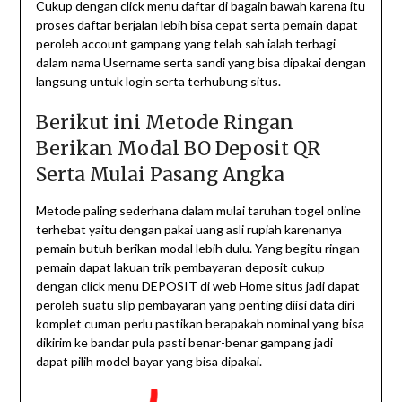
Cukup dengan click menu daftar di bagain bawah karena itu
proses daftar berjalan lebih bisa cepat serta pemain dapat
peroleh account gampang yang telah sah ialah terbagi
dalam nama Username serta sandi yang bisa dipakai dengan
langsung untuk login serta terhubung situs.
Berikut ini Metode Ringan
Berikan Modal BO Deposit QR
Serta Mulai Pasang Angka
Metode paling sederhana dalam mulai taruhan togel online
terhebat yaitu dengan pakai uang asli rupiah karenanya
pemain butuh berikan modal lebih dulu. Yang begitu ringan
pemain dapat lakuan trik pembayaran deposit cukup
dengan click menu DEPOSIT di web Home situs jadi dapat
peroleh suatu slip pembayaran yang penting diisi data diri
komplet cuman perlu pastikan berapakah nominal yang bisa
dikirim ke bandar pula pasti benar-benar gampang jadi
dapat pilih model bayar yang bisa dipakai.