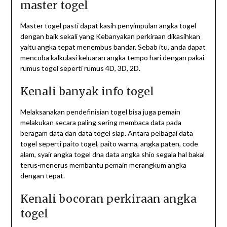
master togel
Master togel pasti dapat kasih penyimpulan angka togel
dengan baik sekali yang Kebanyakan perkiraan dikasihkan
yaitu angka tepat menembus bandar. Sebab itu, anda dapat
mencoba kalkulasi keluaran angka tempo hari dengan pakai
rumus togel seperti rumus 4D, 3D, 2D.
Kenali banyak info togel
Melaksanakan pendefinisian togel bisa juga pemain
melakukan secara paling sering membaca data pada
beragam data dan data togel siap. Antara pelbagai data
togel seperti paito togel, paito warna, angka paten, code
alam, syair angka togel dna data angka shio segala hal bakal
terus-menerus membantu pemain merangkum angka
dengan tepat.
Kenali bocoran perkiraan angka
togel