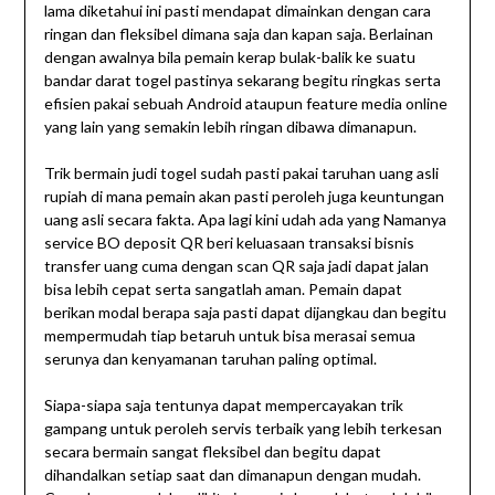
lama diketahui ini pasti mendapat dimainkan dengan cara
ringan dan fleksibel dimana saja dan kapan saja. Berlainan
dengan awalnya bila pemain kerap bulak-balik ke suatu
bandar darat togel pastinya sekarang begitu ringkas serta
efisien pakai sebuah Android ataupun feature media online
yang lain yang semakin lebih ringan dibawa dimanapun.
Trik bermain judi togel sudah pasti pakai taruhan uang asli
rupiah di mana pemain akan pasti peroleh juga keuntungan
uang asli secara fakta. Apa lagi kini udah ada yang Namanya
service BO deposit QR beri keluasaan transaksi bisnis
transfer uang cuma dengan scan QR saja jadi dapat jalan
bisa lebih cepat serta sangatlah aman. Pemain dapat
berikan modal berapa saja pasti dapat dijangkau dan begitu
mempermudah tiap betaruh untuk bisa merasai semua
serunya dan kenyamanan taruhan paling optimal.
Siapa-siapa saja tentunya dapat mempercayakan trik
gampang untuk peroleh servis terbaik yang lebih terkesan
secara bermain sangat fleksibel dan begitu dapat
dihandalkan setiap saat dan dimanapun dengan mudah.