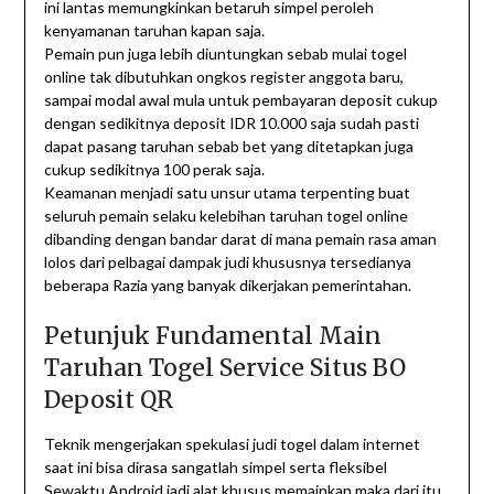
ini lantas memungkinkan betaruh simpel peroleh
kenyamanan taruhan kapan saja.
Pemain pun juga lebih diuntungkan sebab mulai togel
online tak dibutuhkan ongkos register anggota baru,
sampai modal awal mula untuk pembayaran deposit cukup
dengan sedikitnya deposit IDR 10.000 saja sudah pasti
dapat pasang taruhan sebab bet yang ditetapkan juga
cukup sedikitnya 100 perak saja.
Keamanan menjadi satu unsur utama terpenting buat
seluruh pemain selaku kelebihan taruhan togel online
dibanding dengan bandar darat di mana pemain rasa aman
lolos dari pelbagai dampak judi khususnya tersedianya
beberapa Razia yang banyak dikerjakan pemerintahan.
Petunjuk Fundamental Main
Taruhan Togel Service Situs BO
Deposit QR
Teknik mengerjakan spekulasi judi togel dalam internet
saat ini bisa dirasa sangatlah simpel serta fleksibel
Sewaktu Android jadi alat khusus memainkan maka dari itu