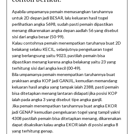
Apabila umpamanya pemain memasangkan taruhannya
untuk 2D depan jadi BESAR, lalu keluaran hasil togel
perlihatkan angka 5698, sudah pasti pemain dipastikan
menang dikarenakan angka depan aadlah 56 yang disebut
sisi dari angka besar (50-99).
Kalau contohnya pemain menempatkan taruhanya buat 2D
belakang selaku KECIL, selanjutnya pengeluaran togel
yang berlangsung yaitu 9023, pastilah pemain bisa
dipastikan menang karena angka belakang yaitu 23 yang
terhitung sisi dari angka kecil (00-49).
Bila umpamanya pemain menempatkan taruhannya buat
prakiraan angka KOP jadi GANJIL, kemudian memandang
keluaran hasil angka yang tampak ialah 2388, pasti pemain
bisa ditetapkan menang lantaran didapati jika posisi KOP
ialah pada angka 3 yang disebut tipe angka ganjil.
Jika pemain menempatkan taruhannya buat angka EKOR
jadi GENAP kemudian pengeluaran togel yang tampil yakni
4308 pastilah pemain bisa ditetapkan menang, dikarenakan
dapat disaksikan kalau angka EKOR ialah di posisi angka 8
yang terhitung genap.