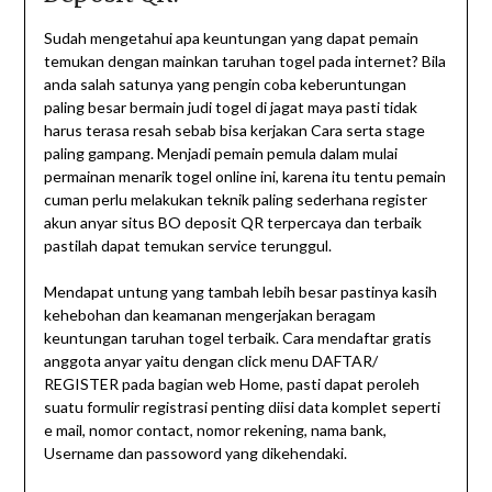
Sudah mengetahui apa keuntungan yang dapat pemain
temukan dengan mainkan taruhan togel pada internet? Bila
anda salah satunya yang pengin coba keberuntungan
paling besar bermain judi togel di jagat maya pasti tidak
harus terasa resah sebab bisa kerjakan Cara serta stage
paling gampang. Menjadi pemain pemula dalam mulai
permainan menarik togel online ini, karena itu tentu pemain
cuman perlu melakukan teknik paling sederhana register
akun anyar situs BO deposit QR terpercaya dan terbaik
pastilah dapat temukan service terunggul.
Mendapat untung yang tambah lebih besar pastinya kasih
kehebohan dan keamanan mengerjakan beragam
keuntungan taruhan togel terbaik. Cara mendaftar gratis
anggota anyar yaitu dengan click menu DAFTAR/
REGISTER pada bagian web Home, pasti dapat peroleh
suatu formulir registrasi penting diisi data komplet seperti
e mail, nomor contact, nomor rekening, nama bank,
Username dan passoword yang dikehendaki.