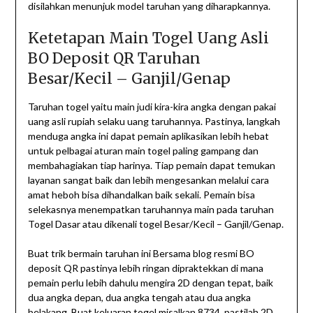
disilahkan menunjuk model taruhan yang diharapkannya.
Ketetapan Main Togel Uang Asli
BO Deposit QR Taruhan
Besar/Kecil – Ganjil/Genap
Taruhan togel yaitu main judi kira-kira angka dengan pakai
uang asli rupiah selaku uang taruhannya. Pastinya, langkah
menduga angka ini dapat pemain aplikasikan lebih hebat
untuk pelbagai aturan main togel paling gampang dan
membahagiakan tiap harinya. Tiap pemain dapat temukan
layanan sangat baik dan lebih mengesankan melalui cara
amat heboh bisa dihandalkan baik sekali. Pemain bisa
selekasnya menempatkan taruhannya main pada taruhan
Togel Dasar atau dikenali togel Besar/Kecil – Ganjil/Genap.
Buat trik bermain taruhan ini Bersama blog resmi BO
deposit QR pastinya lebih ringan dipraktekkan di mana
pemain perlu lebih dahulu mengira 2D dengan tepat, baik
dua angka depan, dua angka tengah atau dua angka
belakang. Buat keluaran togel misalkan 8734, pastilah 2D