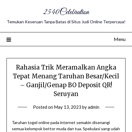
2540Celebration
Temukan Keseruan Tanpa Batas di Situs Judi Online Terpercaya!
Menu
Rahasia Trik Meramalkan Angka
Tepat Menang Taruhan Besar/Kecil
– Ganjil/Genap BO Deposit QR!
Seruyan
Posted on
May 13, 2023
by
admin
Taruhan togel online pada internet semakin disenangi
semua kelompok bettor muda dan tua. Spekulasi yang udah