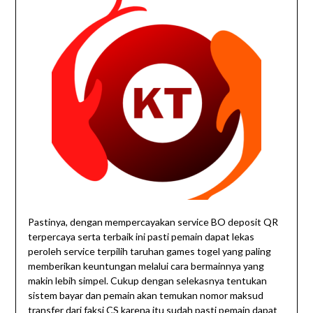
Pastinya, dengan mempercayakan service BO deposit QR
terpercaya serta terbaik ini pasti pemain dapat lekas
peroleh service terpilih taruhan games togel yang paling
memberikan keuntungan melalui cara bermainnya yang
makin lebih simpel. Cukup dengan selekasnya tentukan
sistem bayar dan pemain akan temukan nomor maksud
transfer dari faksi CS karena itu sudah pasti pemain dapat