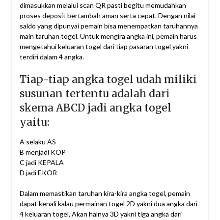
dimasukkan melalui scan QR pasti begitu memudahkan
proses deposit bertambah aman serta cepat. Dengan nilai
saldo yang dipunyai pemain bisa menempatkan taruhannya
main taruhan togel. Untuk mengira angka ini, pemain harus
mengetahui keluaran togel dari tiap pasaran togel yakni
terdiri dalam 4 angka.
Tiap-tiap angka togel udah miliki
susunan tertentu adalah dari
skema ABCD jadi angka togel
yaitu:
A selaku AS
B menjadi KOP
C jadi KEPALA
D jadi EKOR
Dalam memastikan taruhan kira-kira angka togel, pemain
dapat kenali kalau permainan togel 2D yakni dua angka dari
4 keluaran togel, Akan halnya 3D yakni tiga angka dari