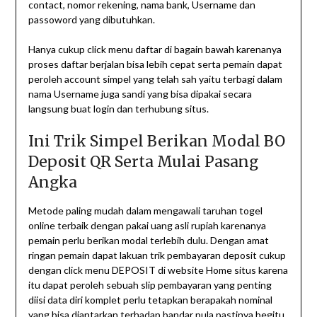
contact, nomor rekening, nama bank, Username dan
passoword yang dibutuhkan.
Hanya cukup click menu daftar di bagain bawah karenanya
proses daftar berjalan bisa lebih cepat serta pemain dapat
peroleh account simpel yang telah sah yaitu terbagi dalam
nama Username juga sandi yang bisa dipakai secara
langsung buat login dan terhubung situs.
Ini Trik Simpel Berikan Modal BO
Deposit QR Serta Mulai Pasang
Angka
Metode paling mudah dalam mengawali taruhan togel
online terbaik dengan pakai uang asli rupiah karenanya
pemain perlu berikan modal terlebih dulu. Dengan amat
ringan pemain dapat lakuan trik pembayaran deposit cukup
dengan click menu DEPOSIT di website Home situs karena
itu dapat peroleh sebuah slip pembayaran yang penting
diisi data diri komplet perlu tetapkan berapakah nominal
yang bisa diantarkan terhadap bandar pula pastinya begitu