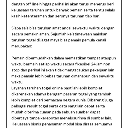
dengan off-line hingga perihal ini akan terus-menerus beri
keluasaan taruhan untuk banyak pemain serta tentu selalu
kasih ketenteraman dan serunya taruhan tiap hari.
Siapa saja bisa taruhan amat andal sewaktu-waktu dengan
secara semakin aman. Sejumlah keistimewaan mainkan
taruhan togel di jagat maya bisa pemain pemula kenali
merupakan:
Pemain dipermudahkan dalam memastikan tempat ataupun
waktu bermain setiap waktu secara flkesibel 24 jam non-
stop dan perihal ini akan tidak mengacaukan pekerjaan lain
maka pemain lebih bebas taruhan dimanapun dan sewaktu-
waktu.
Layanan taruhan togel online pastilah lebih komplet
dikarenakan adanya beragam pasaran togel yang tambah
lebih komplet dari bermacam negara dunia. Dibarengi juga
pelbagai result togel serta data yang lain cepat serta
mudah diterima cuman pada sebuah sumber dapat
dipercaya tanpa kerepotan menelusurinya di sumber lain.
Keluasaan bisnis penanaman modal bisa dirasa semuanya