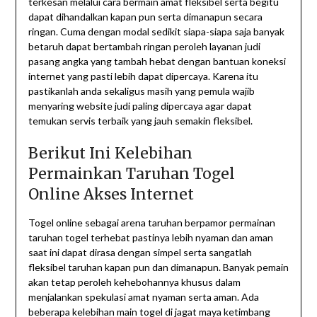
terkesan melalui cara bermain amat fleksibel serta begitu
dapat dihandalkan kapan pun serta dimanapun secara
ringan. Cuma dengan modal sedikit siapa-siapa saja banyak
betaruh dapat bertambah ringan peroleh layanan judi
pasang angka yang tambah hebat dengan bantuan koneksi
internet yang pasti lebih dapat dipercaya. Karena itu
pastikanlah anda sekaligus masih yang pemula wajib
menyaring website judi paling dipercaya agar dapat
temukan servis terbaik yang jauh semakin fleksibel.
Berikut Ini Kelebihan
Permainkan Taruhan Togel
Online Akses Internet
Togel online sebagai arena taruhan berpamor permainan
taruhan togel terhebat pastinya lebih nyaman dan aman
saat ini dapat dirasa dengan simpel serta sangatlah
fleksibel taruhan kapan pun dan dimanapun. Banyak pemain
akan tetap peroleh kehebohannya khusus dalam
menjalankan spekulasi amat nyaman serta aman. Ada
beberapa kelebihan main togel di jagat maya ketimbang