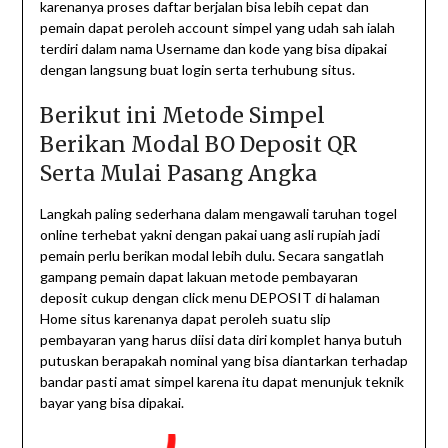
karenanya proses daftar berjalan bisa lebih cepat dan
pemain dapat peroleh account simpel yang udah sah ialah
terdiri dalam nama Username dan kode yang bisa dipakai
dengan langsung buat login serta terhubung situs.
Berikut ini Metode Simpel
Berikan Modal BO Deposit QR
Serta Mulai Pasang Angka
Langkah paling sederhana dalam mengawali taruhan togel
online terhebat yakni dengan pakai uang asli rupiah jadi
pemain perlu berikan modal lebih dulu. Secara sangatlah
gampang pemain dapat lakuan metode pembayaran
deposit cukup dengan click menu DEPOSIT di halaman
Home situs karenanya dapat peroleh suatu slip
pembayaran yang harus diisi data diri komplet hanya butuh
putuskan berapakah nominal yang bisa diantarkan terhadap
bandar pasti amat simpel karena itu dapat menunjuk teknik
bayar yang bisa dipakai.