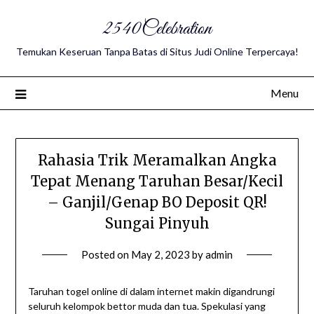
2540Celebration
Temukan Keseruan Tanpa Batas di Situs Judi Online Terpercaya!
Menu
Rahasia Trik Meramalkan Angka
Tepat Menang Taruhan Besar/Kecil
– Ganjil/Genap BO Deposit QR!
Sungai Pinyuh
Posted on
May 2, 2023
by
admin
Taruhan togel online di dalam internet makin digandrungi
seluruh kelompok bettor muda dan tua. Spekulasi yang