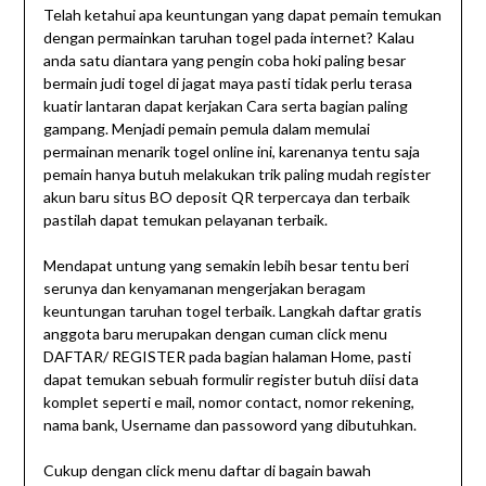
Telah ketahui apa keuntungan yang dapat pemain temukan
dengan permainkan taruhan togel pada internet? Kalau
anda satu diantara yang pengin coba hoki paling besar
bermain judi togel di jagat maya pasti tidak perlu terasa
kuatir lantaran dapat kerjakan Cara serta bagian paling
gampang. Menjadi pemain pemula dalam memulai
permainan menarik togel online ini, karenanya tentu saja
pemain hanya butuh melakukan trik paling mudah register
akun baru situs BO deposit QR terpercaya dan terbaik
pastilah dapat temukan pelayanan terbaik.
Mendapat untung yang semakin lebih besar tentu beri
serunya dan kenyamanan mengerjakan beragam
keuntungan taruhan togel terbaik. Langkah daftar gratis
anggota baru merupakan dengan cuman click menu
DAFTAR/ REGISTER pada bagian halaman Home, pasti
dapat temukan sebuah formulir register butuh diisi data
komplet seperti e mail, nomor contact, nomor rekening,
nama bank, Username dan passoword yang dibutuhkan.
Cukup dengan click menu daftar di bagain bawah