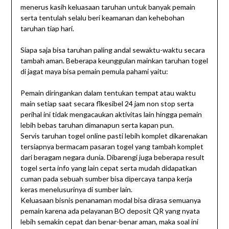
menerus kasih keluasaan taruhan untuk banyak pemain
serta tentulah selalu beri keamanan dan kehebohan
taruhan tiap hari.
Siapa saja bisa taruhan paling andal sewaktu-waktu secara
tambah aman. Beberapa keunggulan mainkan taruhan togel
di jagat maya bisa pemain pemula pahami yaitu:
Pemain diringankan dalam tentukan tempat atau waktu
main setiap saat secara flkesibel 24 jam non stop serta
perihal ini tidak mengacaukan aktivitas lain hingga pemain
lebih bebas taruhan dimanapun serta kapan pun.
Servis taruhan togel online pasti lebih komplet dikarenakan
tersiapnya bermacam pasaran togel yang tambah komplet
dari beragam negara dunia. Dibarengi juga beberapa result
togel serta info yang lain cepat serta mudah didapatkan
cuman pada sebuah sumber bisa dipercaya tanpa kerja
keras menelusurinya di sumber lain.
Keluasaan bisnis penanaman modal bisa dirasa semuanya
pemain karena ada pelayanan BO deposit QR yang nyata
lebih semakin cepat dan benar-benar aman, maka soal ini