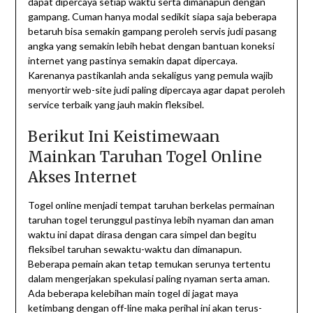
dapat dipercaya setiap waktu serta dimanapun dengan
gampang. Cuman hanya modal sedikit siapa saja beberapa
betaruh bisa semakin gampang peroleh servis judi pasang
angka yang semakin lebih hebat dengan bantuan koneksi
internet yang pastinya semakin dapat dipercaya.
Karenanya pastikanlah anda sekaligus yang pemula wajib
menyortir web-site judi paling dipercaya agar dapat peroleh
service terbaik yang jauh makin fleksibel.
Berikut Ini Keistimewaan
Mainkan Taruhan Togel Online
Akses Internet
Togel online menjadi tempat taruhan berkelas permainan
taruhan togel terunggul pastinya lebih nyaman dan aman
waktu ini dapat dirasa dengan cara simpel dan begitu
fleksibel taruhan sewaktu-waktu dan dimanapun.
Beberapa pemain akan tetap temukan serunya tertentu
dalam mengerjakan spekulasi paling nyaman serta aman.
Ada beberapa kelebihan main togel di jagat maya
ketimbang dengan off-line maka perihal ini akan terus-