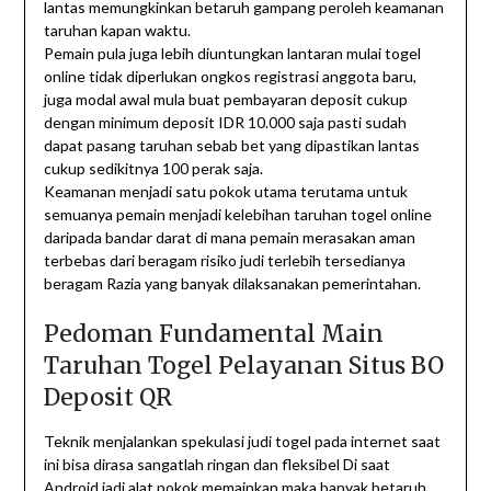
lantas memungkinkan betaruh gampang peroleh keamanan
taruhan kapan waktu.
Pemain pula juga lebih diuntungkan lantaran mulai togel
online tidak diperlukan ongkos registrasi anggota baru,
juga modal awal mula buat pembayaran deposit cukup
dengan minimum deposit IDR 10.000 saja pasti sudah
dapat pasang taruhan sebab bet yang dipastikan lantas
cukup sedikitnya 100 perak saja.
Keamanan menjadi satu pokok utama terutama untuk
semuanya pemain menjadi kelebihan taruhan togel online
daripada bandar darat di mana pemain merasakan aman
terbebas dari beragam risiko judi terlebih tersedianya
beragam Razia yang banyak dilaksanakan pemerintahan.
Pedoman Fundamental Main
Taruhan Togel Pelayanan Situs BO
Deposit QR
Teknik menjalankan spekulasi judi togel pada internet saat
ini bisa dirasa sangatlah ringan dan fleksibel Di saat
Android jadi alat pokok memainkan maka banyak betaruh