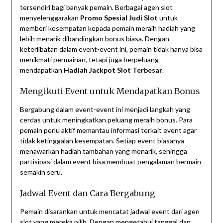
tersendiri bagi banyak pemain. Berbagai agen slot
menyelenggarakan
Promo Spesial Judi Slot
untuk
memberi kesempatan kepada pemain meraih hadiah yang
lebih menarik dibandingkan bonus biasa. Dengan
keterlibatan dalam event-event ini, pemain tidak hanya bisa
menikmati permainan, tetapi juga berpeluang
mendapatkan
Hadiah Jackpot Slot Terbesar
.
Mengikuti Event untuk Mendapatkan Bonus
Bergabung dalam event-event ini menjadi langkah yang
cerdas untuk meningkatkan peluang meraih bonus. Para
pemain perlu aktif memantau informasi terkait event agar
tidak ketinggalan kesempatan. Setiap event biasanya
menawarkan hadiah tambahan yang menarik, sehingga
partisipasi dalam event bisa membuat pengalaman bermain
semakin seru.
Jadwal Event dan Cara Bergabung
Pemain disarankan untuk mencatat jadwal event dari agen
slot yang mereka pilih. Dengan mengetahui tanggal dan