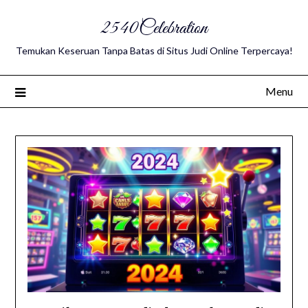
2540Celebration
Temukan Keseruan Tanpa Batas di Situs Judi Online Terpercaya!
Menu