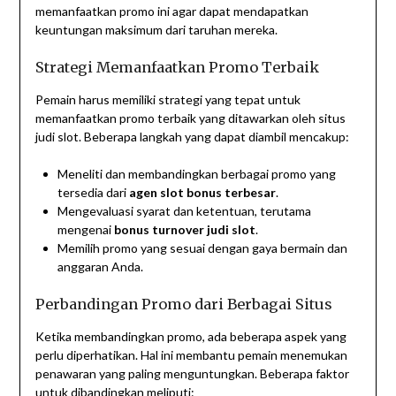
memanfaatkan promo ini agar dapat mendapatkan
keuntungan maksimum dari taruhan mereka.
Strategi Memanfaatkan Promo Terbaik
Pemain harus memiliki strategi yang tepat untuk
memanfaatkan promo terbaik yang ditawarkan oleh situs
judi slot. Beberapa langkah yang dapat diambil mencakup:
Meneliti dan membandingkan berbagai promo yang
tersedia dari
agen slot bonus terbesar
.
Mengevaluasi syarat dan ketentuan, terutama
mengenai
bonus turnover judi slot
.
Memilih promo yang sesuai dengan gaya bermain dan
anggaran Anda.
Perbandingan Promo dari Berbagai Situs
Ketika membandingkan promo, ada beberapa aspek yang
perlu diperhatikan. Hal ini membantu pemain menemukan
penawaran yang paling menguntungkan. Beberapa faktor
untuk dibandingkan meliputi: