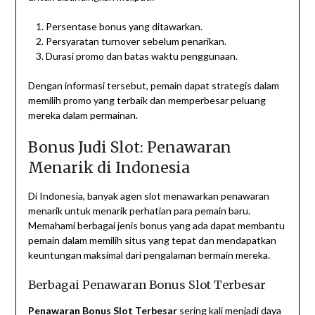
Persentase bonus yang ditawarkan.
Persyaratan turnover sebelum penarikan.
Durasi promo dan batas waktu penggunaan.
Dengan informasi tersebut, pemain dapat strategis dalam
memilih promo yang terbaik dan memperbesar peluang
mereka dalam permainan.
Bonus Judi Slot: Penawaran
Menarik di Indonesia
Di Indonesia, banyak agen slot menawarkan penawaran
menarik untuk menarik perhatian para pemain baru.
Memahami berbagai jenis bonus yang ada dapat membantu
pemain dalam memilih situs yang tepat dan mendapatkan
keuntungan maksimal dari pengalaman bermain mereka.
Berbagai Penawaran Bonus Slot Terbesar
Penawaran Bonus Slot Terbesar
sering kali menjadi daya