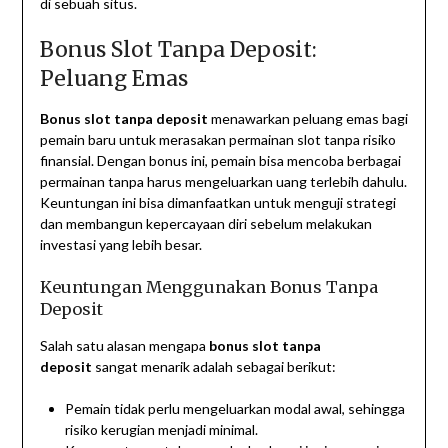
di sebuah situs.
Bonus Slot Tanpa Deposit:
Peluang Emas
Bonus slot tanpa deposit
menawarkan peluang emas bagi
pemain baru untuk merasakan permainan slot tanpa risiko
finansial. Dengan bonus ini, pemain bisa mencoba berbagai
permainan tanpa harus mengeluarkan uang terlebih dahulu.
Keuntungan ini bisa dimanfaatkan untuk menguji strategi
dan membangun kepercayaan diri sebelum melakukan
investasi yang lebih besar.
Keuntungan Menggunakan Bonus Tanpa
Deposit
Salah satu alasan mengapa
bonus slot tanpa
deposit
sangat menarik adalah sebagai berikut:
Pemain tidak perlu mengeluarkan modal awal, sehingga
risiko kerugian menjadi minimal.