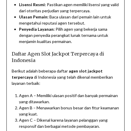
Lisensi Resmi:
Pastikan agen memiliki lisensi yang valid
dari otoritas perjudian yang terpercaya.
Ulasan Pemain:
Baca ulasan dari pemain lain untuk
mengetahui reputasi agen tersebut.
Penyedia Layanan:
Pilih agen yang bekerja sama
dengan penyedia perangkat lunak ternama untuk
menjamin kualitas permainan.
Daftar Agen Slot Jackpot Terpercaya di
Indonesia
Berikut adalah beberapa daftar
agen slot jackpot
terpercaya
di Indonesia yang telah dikenal memberikan
layanan terbaik:
Agen A – Memiliki ulasan positif dan banyak permainan
yang ditawarkan.
Agen B – Menawarkan bonus besar dan fitur keamanan
yang kuat.
Agen C – Dikenal karena layanan pelanggan yang
responsif dan berbagai metode pembayaran.