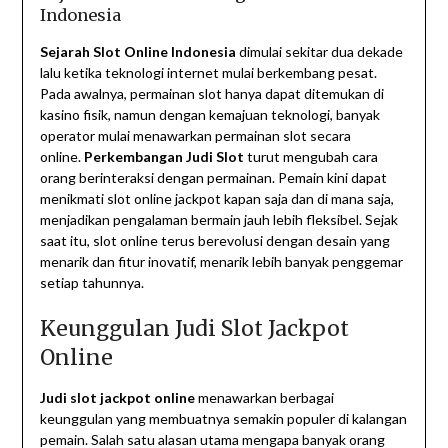
Indonesia
Sejarah Slot Online Indonesia
dimulai sekitar dua dekade
lalu ketika teknologi internet mulai berkembang pesat.
Pada awalnya, permainan slot hanya dapat ditemukan di
kasino fisik, namun dengan kemajuan teknologi, banyak
operator mulai menawarkan permainan slot secara
online.
Perkembangan Judi Slot
turut mengubah cara
orang berinteraksi dengan permainan. Pemain kini dapat
menikmati slot online jackpot kapan saja dan di mana saja,
menjadikan pengalaman bermain jauh lebih fleksibel. Sejak
saat itu, slot online terus berevolusi dengan desain yang
menarik dan fitur inovatif, menarik lebih banyak penggemar
setiap tahunnya.
Keunggulan Judi Slot Jackpot
Online
Judi slot jackpot online
menawarkan berbagai
keunggulan yang membuatnya semakin populer di kalangan
pemain. Salah satu alasan utama mengapa banyak orang