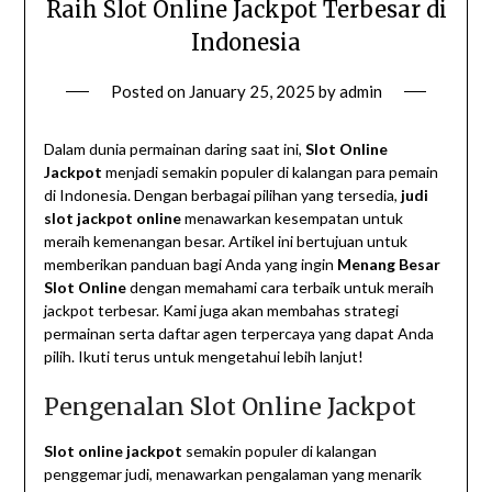
Raih Slot Online Jackpot Terbesar di
Indonesia
Posted on
January 25, 2025
by
admin
Dalam dunia permainan daring saat ini,
Slot Online
Jackpot
menjadi semakin populer di kalangan para pemain
di Indonesia. Dengan berbagai pilihan yang tersedia,
judi
slot jackpot online
menawarkan kesempatan untuk
meraih kemenangan besar. Artikel ini bertujuan untuk
memberikan panduan bagi Anda yang ingin
Menang Besar
Slot Online
dengan memahami cara terbaik untuk meraih
jackpot terbesar. Kami juga akan membahas strategi
permainan serta daftar agen terpercaya yang dapat Anda
pilih. Ikuti terus untuk mengetahui lebih lanjut!
Pengenalan Slot Online Jackpot
Slot online jackpot
semakin populer di kalangan
penggemar judi, menawarkan pengalaman yang menarik