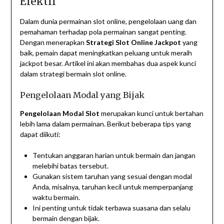
Efektif
Dalam dunia permainan slot online, pengelolaan uang dan
pemahaman terhadap pola permainan sangat penting.
Dengan menerapkan
Strategi Slot Online Jackpot
yang
baik, pemain dapat meningkatkan peluang untuk meraih
jackpot besar. Artikel ini akan membahas dua aspek kunci
dalam strategi bermain slot online.
Pengelolaan Modal yang Bijak
Pengelolaan Modal Slot
merupakan kunci untuk bertahan
lebih lama dalam permainan. Berikut beberapa tips yang
dapat diikuti:
Tentukan anggaran harian untuk bermain dan jangan
melebihi batas tersebut.
Gunakan sistem taruhan yang sesuai dengan modal
Anda, misalnya, taruhan kecil untuk memperpanjang
waktu bermain.
Ini penting untuk tidak terbawa suasana dan selalu
bermain dengan bijak.