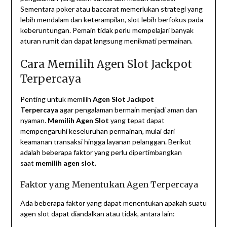
Sementara poker atau baccarat memerlukan strategi yang
lebih mendalam dan keterampilan, slot lebih berfokus pada
keberuntungan. Pemain tidak perlu mempelajari banyak
aturan rumit dan dapat langsung menikmati permainan.
Cara Memilih Agen Slot Jackpot
Terpercaya
Penting untuk memilih
Agen Slot Jackpot
Terpercaya
agar pengalaman bermain menjadi aman dan
nyaman.
Memilih Agen Slot
yang tepat dapat
mempengaruhi keseluruhan permainan, mulai dari
keamanan transaksi hingga layanan pelanggan. Berikut
adalah beberapa faktor yang perlu dipertimbangkan
saat
memilih agen slot
.
Faktor yang Menentukan Agen Terpercaya
Ada beberapa faktor yang dapat menentukan apakah suatu
agen slot dapat diandalkan atau tidak, antara lain: