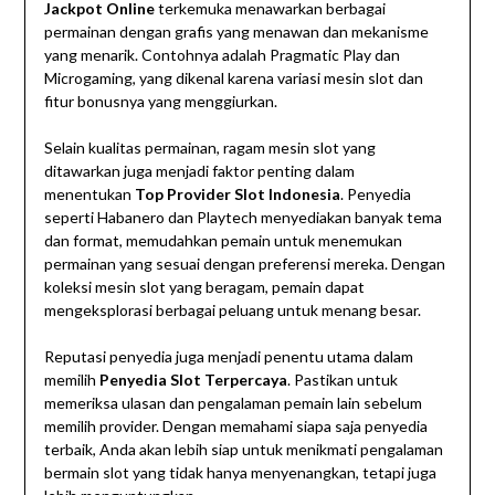
Jackpot Online
terkemuka menawarkan berbagai
permainan dengan grafis yang menawan dan mekanisme
yang menarik. Contohnya adalah Pragmatic Play dan
Microgaming, yang dikenal karena variasi mesin slot dan
fitur bonusnya yang menggiurkan.
Selain kualitas permainan, ragam mesin slot yang
ditawarkan juga menjadi faktor penting dalam
menentukan
Top Provider Slot Indonesia
. Penyedia
seperti Habanero dan Playtech menyediakan banyak tema
dan format, memudahkan pemain untuk menemukan
permainan yang sesuai dengan preferensi mereka. Dengan
koleksi mesin slot yang beragam, pemain dapat
mengeksplorasi berbagai peluang untuk menang besar.
Reputasi penyedia juga menjadi penentu utama dalam
memilih
Penyedia Slot Terpercaya
. Pastikan untuk
memeriksa ulasan dan pengalaman pemain lain sebelum
memilih provider. Dengan memahami siapa saja penyedia
terbaik, Anda akan lebih siap untuk menikmati pengalaman
bermain slot yang tidak hanya menyenangkan, tetapi juga