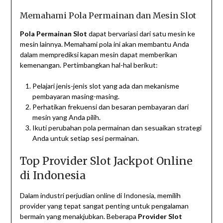
Memahami Pola Permainan dan Mesin Slot
Pola Permainan Slot
dapat bervariasi dari satu mesin ke
mesin lainnya. Memahami pola ini akan membantu Anda
dalam memprediksi kapan mesin dapat memberikan
kemenangan. Pertimbangkan hal-hal berikut:
Pelajari jenis-jenis slot yang ada dan mekanisme
pembayaran masing-masing.
Perhatikan frekuensi dan besaran pembayaran dari
mesin yang Anda pilih.
Ikuti perubahan pola permainan dan sesuaikan strategi
Anda untuk setiap sesi permainan.
Top Provider Slot Jackpot Online
di Indonesia
Dalam industri perjudian online di Indonesia, memilih
provider yang tepat sangat penting untuk pengalaman
bermain yang menakjubkan. Beberapa
Provider Slot