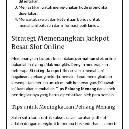
ditentukan.
Memastikan untuk menggunakan kode promo jika
diperlukan.
Mencetak syarat dan ketentuan bonus untuk
memahami batasan dan informasi lebih lanjut.
Strategi Memenangkan Jackpot
Besar Slot Online
Memenangkan jackpot besar dalam
permainan slot
online
bukanlah hal yang tidak mungkin. Dengan menerapkan
beberapa
Strategi Jackpot Besar
serta memahami
bagaimana peluang bekerja, pemain dapat meningkatkan
kesempatan mereka untuk meraih kemenangan. Di bawah
ini, kami akan membahas
Tips Peluang Menang
dan aspek
penting lainnya yang harus diperhatikan oleh para pemain.
Tips untuk Meningkatkan Peluang Menang
Salah satu kunci untuk sukses dalam taruhan judi slot
adalah dengan mengikuti beberapa tips sederhana, seperti: