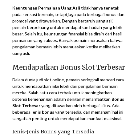
Keuntungan Permainan Uang Asli
tidak hanya terletak
pada sensasi bermain, tetapi juga pada berbagai bonus dan
promosi yang ditawarkan. Dengan bertaruh uang asli,
pemain berpeluang untuk mendapatkan hadiah yang lebih
besar. Selain itu, keuntungan finansial bisa diraih dari hasil
permainan yang sukses. Banyak pemain merasakan bahwa
pengalaman bermain lebih memuaskan ketika melibatkan
uang asli.
Mendapatkan Bonus Slot Terbesar
Dalam dunia judi slot online, pemain seringkali mencari cara
untuk mendapatkan nilai lebih dari pengalaman bermain
mereka. Salah satu cara terbaik untuk meningkatkan
potensi kemenangan adalah dengan memanfaatkan
Bonus
Slot Terbesar
yang ditawarkan oleh berbagai situs. Ada
beberapa
jenis bonus
yang tersedia, dan memahami hal ini
sangatlah penting untuk mendapatkan manfaat maksimal.
Jenis-Jenis Bonus yang Tersedia