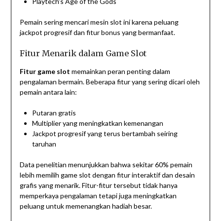
Playtech’s Age of the Gods
Pemain sering mencari mesin slot ini karena peluang
jackpot progresif dan fitur bonus yang bermanfaat.
Fitur Menarik dalam Game Slot
Fitur game slot
memainkan peran penting dalam
pengalaman bermain. Beberapa fitur yang sering dicari oleh
pemain antara lain:
Putaran gratis
Multiplier yang meningkatkan kemenangan
Jackpot progresif yang terus bertambah seiring
taruhan
Data penelitian menunjukkan bahwa sekitar 60% pemain
lebih memilih game slot dengan fitur interaktif dan desain
grafis yang menarik. Fitur-fitur tersebut tidak hanya
memperkaya pengalaman tetapi juga meningkatkan
peluang untuk memenangkan hadiah besar.