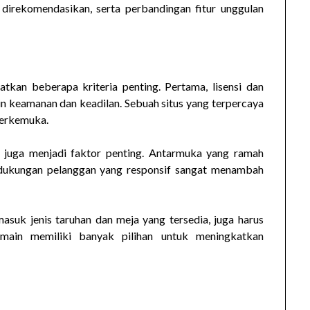
g direkomendasikan, serta perbandingan fitur unggulan
atkan beberapa kriteria penting. Pertama, lisensi dan
in keamanan dan keadilan. Sebuah situs yang terpercaya
 terkemuka.
t juga menjadi faktor penting. Antarmuka yang ramah
n dukungan pelanggan yang responsif sangat menambah
masuk jenis taruhan dan meja yang tersedia, juga harus
main memiliki banyak pilihan untuk meningkatkan