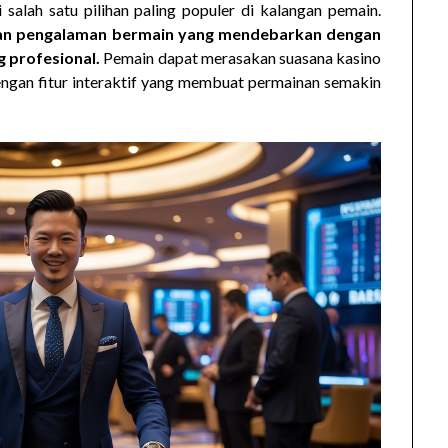
 salah satu pilihan paling populer di kalangan pemain.
kan pengalaman bermain yang mendebarkan dengan
g profesional.
Pemain dapat merasakan suasana kasino
engan fitur interaktif yang membuat permainan semakin