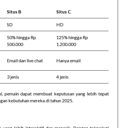
Situs B
Situs C
SD
HD
50% hingga Rp
125% hingga Rp
500.000
1.200.000
Email dan live chat
Hanya email
3 jenis
4 jenis
i, pemain dapat membuat keputusan yang lebih tepat
engan kebutuhan mereka di tahun 2025.
yang lebih interaktif dan menarik. Dengan teknologi