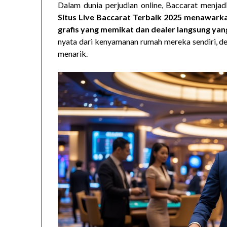
Dalam dunia perjudian online, Baccarat menjadi
Situs Live Baccarat Terbaik 2025 menawar
grafis yang memikat dan dealer langsung yan
nyata dari kenyamanan rumah mereka sendiri, d
menarik.