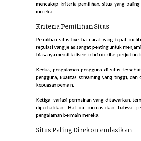
mencakup kriteria pemilihan, situs yang palin
mereka.
Kriteria Pemilihan Situs
Pemilihan situs live baccarat yang tepat melib
regulasi yang jelas sangat penting untuk menjam
biasanya memiliki lisensi dari otoritas perjudian
Kedua, pengalaman pengguna di situs tersebu
pengguna, kualitas streaming yang tinggi, da
kepuasan pemain.
Ketiga, variasi permainan yang ditawarkan, ter
diperhatikan. Hal ini memastikan bahwa pe
pengalaman bermain mereka.
Situs Paling Direkomendasikan