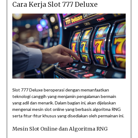
Cara Kerja Slot 777 Deluxe
Slot 777 Deluxe beroperasi dengan memanfaatkan
teknologi canggih yang menjamin pengalaman bermain
yang adil dan menarik. Dalam bagian ini, akan dijelaskan
mengenai mesin slot online yang berbasis algoritma RNG
serta fitur-fitur khusus yang disediakan oleh permainan ini.
Mesin Slot Online dan Algoritma RNG