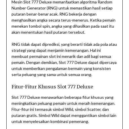
Mesin Slot 777 Deluxe memanfaatkan algoritma Random
Number Generator (RNG) untuk memastikan hasil setiap
putaran benar-benar acak. RNG bekerja dengan
menghasilkan angka secara terus-menerus. Ketika pemain
menekan tombol spin, angka yang dihasilkan pada saat itu
akan menentukan hasil putaran tersebut.
RNG tidak dapat diprediksi, yang berarti tidak ada pola atau
strategi yang dapat menjamin kemenangan. Hal ini
membuat permainan slot ini menarik dan adil bagi semua
pemain. Dengan demikian, Slot 777 Deluxe dapat dipercaya
untuk memberikan pengalaman bermain yang konsisten
serta peluang yang sama untuk semua orang.
Fitur-Fitur Khusus Slot 777 Deluxe
Slot 777 Deluxe menawarkan beberapa fitur khusus yang
meningkatkan peluang pemain untuk meraih kemenangan.
Fitur-fitur ini termasuk simbol Wild, simbol Scatter, dan
putaran gratis. Simbol Wild dapat menggantikan simbol lain
untuk menyelesaikan kombinasi pemenang.