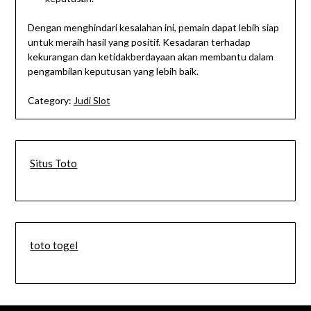
Dengan menghindari kesalahan ini, pemain dapat lebih siap
untuk meraih hasil yang positif. Kesadaran terhadap
kekurangan dan ketidakberdayaan akan membantu dalam
pengambilan keputusan yang lebih baik.
Category:
Judi Slot
Situs Toto
toto togel