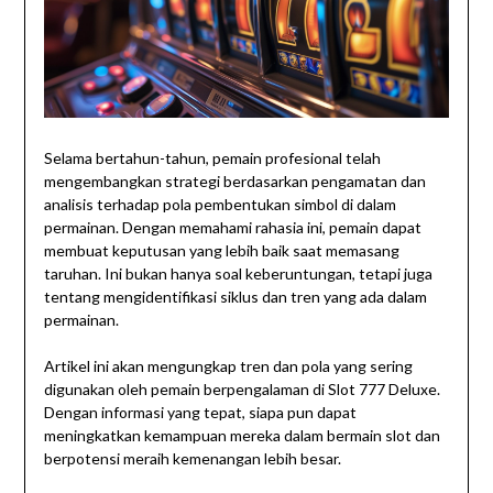
Selama bertahun-tahun, pemain profesional telah
mengembangkan strategi berdasarkan pengamatan dan
analisis terhadap pola pembentukan simbol di dalam
permainan. Dengan memahami rahasia ini, pemain dapat
membuat keputusan yang lebih baik saat memasang
taruhan. Ini bukan hanya soal keberuntungan, tetapi juga
tentang mengidentifikasi siklus dan tren yang ada dalam
permainan.
Artikel ini akan mengungkap tren dan pola yang sering
digunakan oleh pemain berpengalaman di Slot 777 Deluxe.
Dengan informasi yang tepat, siapa pun dapat
meningkatkan kemampuan mereka dalam bermain slot dan
berpotensi meraih kemenangan lebih besar.