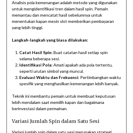
Analisis pola kemenangan adalah metode yang digunakan
untuk mengidentifikasi tren dalam hasil spin. Pemain
memantau dan mencatat hasil sebelumnya untuk
menentukan kapan mesin slot memberikan pembayaran
yang lebih tinggi.
Langkah-langkah yang biasa dilakukan:
Catat Hasil Spin:
Buat catatan hasil setiap spin
selama beberapa sesi.
Identifikasi Pola:
Amati apakah ada pola tertentu,
seperti urutan simbol yang muncul.
Evaluasi Waktu dan Frekuensi:
Pertimbangkan waktu
spesifik yang menghasilkan kemenangan lebih banyak.
Teknik ini membantu pemain untuk membuat keputusan
lebih mendalam saat memilih kapan dan bagaimana
berinvestasi dalam permainan.
Variasi Jumlah Spin dalam Satu Sesi
Variasi jumlah spin dalam satu sesi merupakan strategi