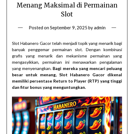
Menang Maksimal di Permainan
Slot
Posted on
September 9, 2025
by
admin
Slot Habanero Gacor telah menjadi topik yang menarik bagi
banyak penggemar permainan slot. Dengan kombinasi
grafis yang menarik dan mekanisme permainan yang
mengasyikkan, permainan ini menawarkan pengalaman
yang menyenangkan.
Bagi mereka yang mencari peluang
besar untuk menang, Slot Habanero Gacor dikenal
memiliki persentase Return to Player (RTP) yang tinggi
dan fitur bonus yang menguntungkan.