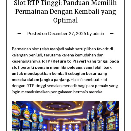
Slot RTP Tinggi: Panduan Memilih
Permainan Dengan Kembali yang
Optimal
Posted on
December 27, 2025
by
admin
Permainan slot telah menjadi salah satu pilihan favorit di
kalangan penjudi, terutama karena kemudahan dan
kesenangannya.
RTP (Return to Player) yang tinggi pada
slot berarti pemain memiliki peluang yang lebih baik
untuk mendapatkan kembali sebagian besar uang
mereka dalam jangka panjang.
Hal ini membuat slot
dengan RTP tinggi semakin menarik bagi para pemain yang
ingin memaksimalkan pengalaman bermain mereka.