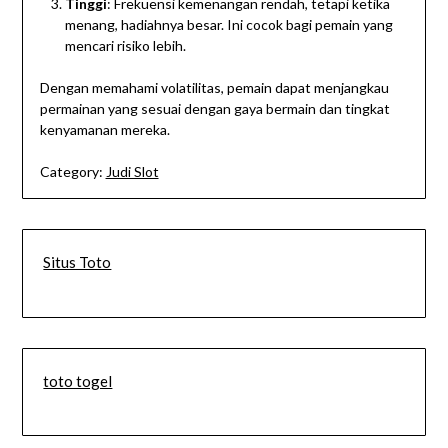
Tinggi
: Frekuensi kemenangan rendah, tetapi ketika
menang, hadiahnya besar. Ini cocok bagi pemain yang
mencari risiko lebih.
Dengan memahami volatilitas, pemain dapat menjangkau
permainan yang sesuai dengan gaya bermain dan tingkat
kenyamanan mereka.
Category:
Judi Slot
Situs Toto
toto togel