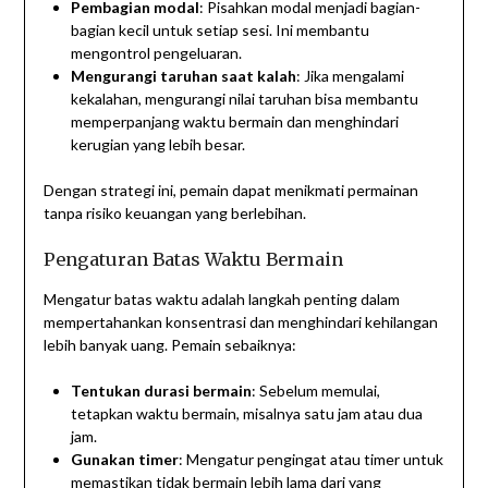
Pembagian modal
: Pisahkan modal menjadi bagian-
bagian kecil untuk setiap sesi. Ini membantu
mengontrol pengeluaran.
Mengurangi taruhan saat kalah
: Jika mengalami
kekalahan, mengurangi nilai taruhan bisa membantu
memperpanjang waktu bermain dan menghindari
kerugian yang lebih besar.
Dengan strategi ini, pemain dapat menikmati permainan
tanpa risiko keuangan yang berlebihan.
Pengaturan Batas Waktu Bermain
Mengatur batas waktu adalah langkah penting dalam
mempertahankan konsentrasi dan menghindari kehilangan
lebih banyak uang. Pemain sebaiknya:
Tentukan durasi bermain
: Sebelum memulai,
tetapkan waktu bermain, misalnya satu jam atau dua
jam.
Gunakan timer
: Mengatur pengingat atau timer untuk
memastikan tidak bermain lebih lama dari yang