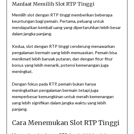
Manfaat Memilih Slot RTP Tinggi
Memilih slot dengan RTP tinggi memberikan beberapa
keuntungan bagi pemain. Pertama, peluang untuk
mendapatkan kembali uang yang dipertaruhkan lebih besar
dalam jangka panjang.
Kedua, slot dengan RTP tinggi cenderung menawarkan
pengalaman bermain yang lebih memuaskan. Pemain bisa
menikmati lebih banyak putaran, dan dengan fitur-fitur
bonus yang lebih menarik, potensi kemenangan juga
meningkat.
Dengan fokus pada RTP, pemain bukan hanya
meningkatkan pengalaman bermain tetapi juga
memperbesar kemungkinan untuk meraih kemenangan
yang lebih signifikan dalam jangka waktu yang lebih
panjang.
Cara Menemukan Slot RTP Tinggi