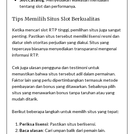
tentang slot dan performanya.
Tips Memilih Situs Slot Berkualitas
Ketika mencari slot RTP tinggi, pemilihan situs juga sangat
penting. Pastikan situs tersebut memiliki lisensi resmi dan
diatur oleh otoritas perjudian yang diakui. Situs yang
tepercaya biasanya menyediakan transparansi mengenai
informasi RTP.
Cek juga ulasan pengguna dan testimoni untuk
memastikan bahwa situs tersebut adil dalam permainan.
Faktor lain yang perlu dipertimbangkan termasuk metode
pembayaran dan bonus yang ditawarkan. Sebaiknya pilih
situs yang menawarkan bonus tanpa taruhan atau yang
mudah ditarik.
Berikut beberapa langkah untuk memilih situs yang tepat:
Periksa lisensi
: Pastikan situs berlisensi.
Baca ulasan
: Cari umpan balik dari pemain lain.