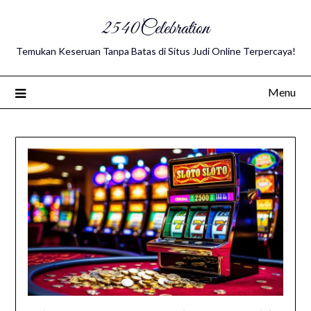
2540Celebration
Temukan Keseruan Tanpa Batas di Situs Judi Online Terpercaya!
Menu