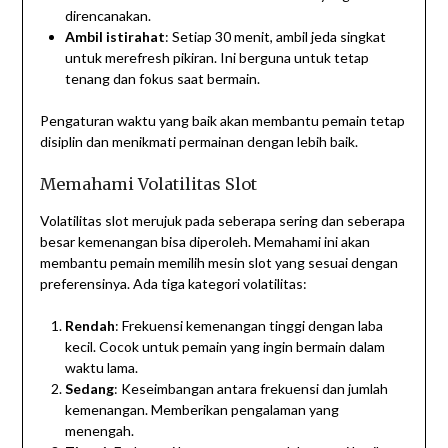
direncanakan.
Ambil istirahat
: Setiap 30 menit, ambil jeda singkat
untuk merefresh pikiran. Ini berguna untuk tetap
tenang dan fokus saat bermain.
Pengaturan waktu yang baik akan membantu pemain tetap
disiplin dan menikmati permainan dengan lebih baik.
Memahami Volatilitas Slot
Volatilitas slot merujuk pada seberapa sering dan seberapa
besar kemenangan bisa diperoleh. Memahami ini akan
membantu pemain memilih mesin slot yang sesuai dengan
preferensinya. Ada tiga kategori volatilitas:
Rendah
: Frekuensi kemenangan tinggi dengan laba
kecil. Cocok untuk pemain yang ingin bermain dalam
waktu lama.
Sedang
: Keseimbangan antara frekuensi dan jumlah
kemenangan. Memberikan pengalaman yang
menengah.