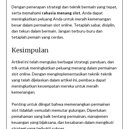
Dengan penerapan strategi dan teknik bermain yang tepat,
serta memahami
rahasia menang slot
, Anda dapat
meningkatkan peluang Anda untuk meraih kemenangan
besar dalam permainan slot online. Tetaplah sabar, disiplin,
dan tekun dalam bermain. Jangan terburu-buru dan
tetaplah pemain yang cerdas.
Kesimpulan
Artikel ini telah mengulas berbagai strategi, panduan, dan
trik untuk meningkatkan peluang menang dalam permainan
slot online. Dengan mengimplementasikan teknik-teknik
yang telah dijelaskan dalam artikel ini, pembaca dapat
meningkatkan kesempatan mereka untuk meraih
kemenangan.
Penting untuk diingat bahwa memenangkan permainan
slot tidaklah semudah memutar gulungan. Diperlukan
pemahaman yang baik tentang permainan, manajemen
keuangan yang bijaksana, dan kesabaran dalam mengikuti
strategi yang terbukti sukses.