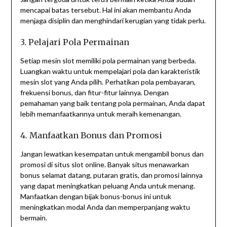
mencapai batas tersebut. Hal ini akan membantu Anda
menjaga disiplin dan menghindari kerugian yang tidak perlu.
3. Pelajari Pola Permainan
Setiap mesin slot memiliki pola permainan yang berbeda.
Luangkan waktu untuk mempelajari pola dan karakteristik
mesin slot yang Anda pilih. Perhatikan pola pembayaran,
frekuensi bonus, dan fitur-fitur lainnya. Dengan
pemahaman yang baik tentang pola permainan, Anda dapat
lebih memanfaatkannya untuk meraih kemenangan.
4. Manfaatkan Bonus dan Promosi
Jangan lewatkan kesempatan untuk mengambil bonus dan
promosi di situs slot online. Banyak situs menawarkan
bonus selamat datang, putaran gratis, dan promosi lainnya
yang dapat meningkatkan peluang Anda untuk menang.
Manfaatkan dengan bijak bonus-bonus ini untuk
meningkatkan modal Anda dan memperpanjang waktu
bermain.