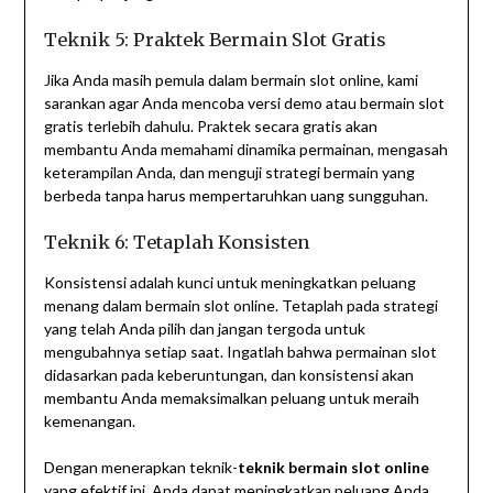
Teknik 5: Praktek Bermain Slot Gratis
Jika Anda masih pemula dalam bermain slot online, kami
sarankan agar Anda mencoba versi demo atau bermain slot
gratis terlebih dahulu. Praktek secara gratis akan
membantu Anda memahami dinamika permainan, mengasah
keterampilan Anda, dan menguji strategi bermain yang
berbeda tanpa harus mempertaruhkan uang sungguhan.
Teknik 6: Tetaplah Konsisten
Konsistensi adalah kunci untuk meningkatkan peluang
menang dalam bermain slot online. Tetaplah pada strategi
yang telah Anda pilih dan jangan tergoda untuk
mengubahnya setiap saat. Ingatlah bahwa permainan slot
didasarkan pada keberuntungan, dan konsistensi akan
membantu Anda memaksimalkan peluang untuk meraih
kemenangan.
Dengan menerapkan teknik-
teknik bermain slot online
yang efektif ini, Anda dapat meningkatkan peluang Anda