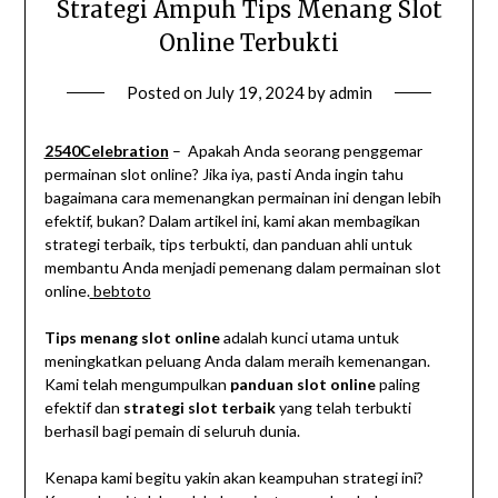
Strategi Ampuh Tips Menang Slot
Online Terbukti
Posted on
July 19, 2024
by
admin
2540Celebration
– Apakah Anda seorang penggemar
permainan slot online? Jika iya, pasti Anda ingin tahu
bagaimana cara memenangkan permainan ini dengan lebih
efektif, bukan? Dalam artikel ini, kami akan membagikan
strategi terbaik, tips terbukti, dan panduan ahli untuk
membantu Anda menjadi pemenang dalam permainan slot
online.
bebtoto
Tips menang slot online
adalah kunci utama untuk
meningkatkan peluang Anda dalam meraih kemenangan.
Kami telah mengumpulkan
panduan slot online
paling
efektif dan
strategi slot terbaik
yang telah terbukti
berhasil bagi pemain di seluruh dunia.
Kenapa kami begitu yakin akan keampuhan strategi ini?