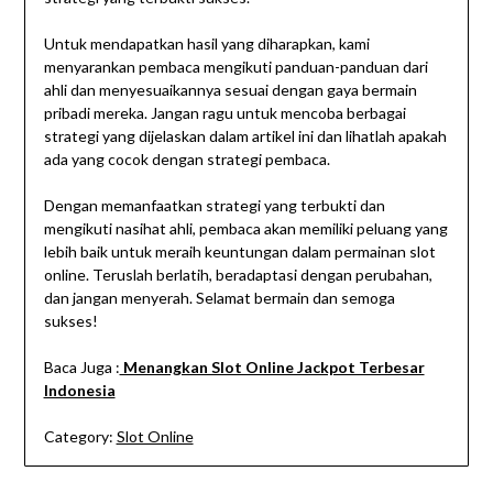
Untuk mendapatkan hasil yang diharapkan, kami
menyarankan pembaca mengikuti panduan-panduan dari
ahli dan menyesuaikannya sesuai dengan gaya bermain
pribadi mereka. Jangan ragu untuk mencoba berbagai
strategi yang dijelaskan dalam artikel ini dan lihatlah apakah
ada yang cocok dengan strategi pembaca.
Dengan memanfaatkan strategi yang terbukti dan
mengikuti nasihat ahli, pembaca akan memiliki peluang yang
lebih baik untuk meraih keuntungan dalam permainan slot
online. Teruslah berlatih, beradaptasi dengan perubahan,
dan jangan menyerah. Selamat bermain dan semoga
sukses!
Baca Juga :
Menangkan Slot Online Jackpot Terbesar
Indonesia
Category:
Slot Online