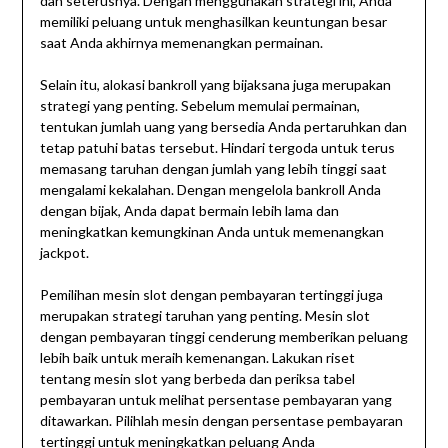
dan seterusnya. Dengan menggunakan strategi ini, Anda
memiliki peluang untuk menghasilkan keuntungan besar
saat Anda akhirnya memenangkan permainan.
Selain itu, alokasi bankroll yang bijaksana juga merupakan
strategi yang penting. Sebelum memulai permainan,
tentukan jumlah uang yang bersedia Anda pertaruhkan dan
tetap patuhi batas tersebut. Hindari tergoda untuk terus
memasang taruhan dengan jumlah yang lebih tinggi saat
mengalami kekalahan. Dengan mengelola bankroll Anda
dengan bijak, Anda dapat bermain lebih lama dan
meningkatkan kemungkinan Anda untuk memenangkan
jackpot.
Pemilihan mesin slot dengan pembayaran tertinggi juga
merupakan strategi taruhan yang penting. Mesin slot
dengan pembayaran tinggi cenderung memberikan peluang
lebih baik untuk meraih kemenangan. Lakukan riset
tentang mesin slot yang berbeda dan periksa tabel
pembayaran untuk melihat persentase pembayaran yang
ditawarkan. Pilihlah mesin dengan persentase pembayaran
tertinggi untuk meningkatkan peluang Anda