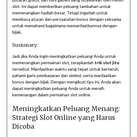
slot. Ini dapat memberikan peluang tambahan untuk
memenangkan hadiah besar. Tetapi ingatlah untuk
membaca aturan dan persyaratan bonus dengan seksama
untuk memahami bagaimana memanfaatkannya dengan
bijak.
Summary:
Jadi, jika Anda ingin meningkatkan peluang Anda untuk
memenangkan permainan slot, terapkanlah
trik slot jitu
tersebut. Manfaatkan waktu yang tepat untuk bertaruh,
pahami garis pembayaran dan simbol, serta manfaatkan
bonus dengan bijak. Dengan mengikuti tips ini, Anda akan
dapat meningkatkan peluang Anda untuk meraih
kemenangan dalam permainan slot online.
Meningkatkan Peluang Menang:
Strategi Slot Online yang Harus
Dicoba