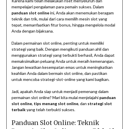
Karena kami telah melakukan riset menyeluruh dan
mempelajari pengalaman para pemain sukses. Dalam
panduan slot online
ini, Anda akan menemukan beragam
teknik dan trik, mulai dari cara memilih mesin slot yang
tepat, memanfaatkan fitur bonus, hingga mengelola modal
Anda dengan bijaksana.
Dalam permainan slot online, penting untuk memiliki
strategi yang baik. Dengan mengikuti panduan ahli dan
menggunakan strategi yang terbukti berhasil, Anda dapat
memaksimalkan peluang Anda untuk meraih kemenangan.
Jangan lewatkan kesempatan emas untuk meningkatkan
keahlian Anda dalam bermain slot online, dan pastikan
untuk mencoba strategi-slot-online yang kami bagikan.
Jadi, apakah Anda siap untuk menjadi pemenang dalam
permainan slot online? Mari kita mulai menjelajahi
panduan
slot online
,
tips menang slot online
, dan
strategi slot
terbaik
yang telah terbukti sukses.
Panduan Slot Online: Teknik