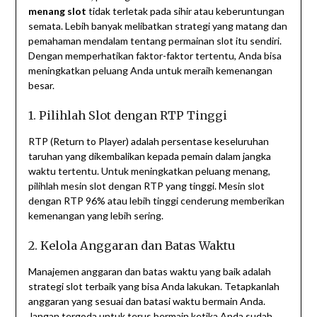
menang slot
tidak terletak pada sihir atau keberuntungan
semata. Lebih banyak melibatkan strategi yang matang dan
pemahaman mendalam tentang permainan slot itu sendiri.
Dengan memperhatikan faktor-faktor tertentu, Anda bisa
meningkatkan peluang Anda untuk meraih kemenangan
besar.
1. Pilihlah Slot dengan RTP Tinggi
RTP (Return to Player) adalah persentase keseluruhan
taruhan yang dikembalikan kepada pemain dalam jangka
waktu tertentu. Untuk meningkatkan peluang menang,
pilihlah mesin slot dengan RTP yang tinggi. Mesin slot
dengan RTP 96% atau lebih tinggi cenderung memberikan
kemenangan yang lebih sering.
2. Kelola Anggaran dan Batas Waktu
Manajemen anggaran dan batas waktu yang baik adalah
strategi slot terbaik yang bisa Anda lakukan. Tetapkanlah
anggaran yang sesuai dan batasi waktu bermain Anda.
Jangan tergoda untuk terus bermain ketika Anda sudah