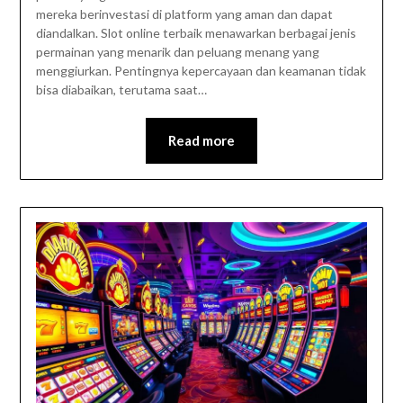
mereka berinvestasi di platform yang aman dan dapat
diandalkan. Slot online terbaik menawarkan berbagai jenis
permainan yang menarik dan peluang menang yang
menggiurkan. Pentingnya kepercayaan dan keamanan tidak
bisa diabaikan, terutama saat…
Read more