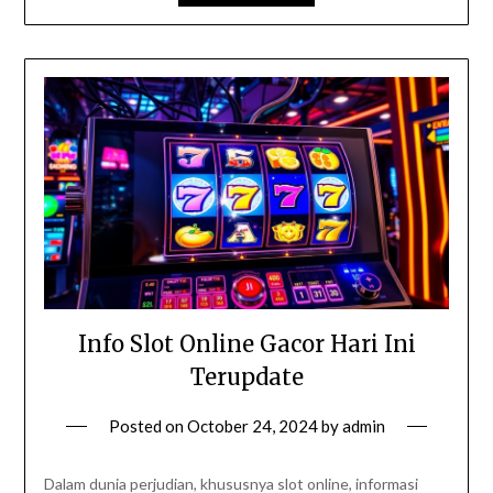
Info Slot Online Gacor Hari Ini
Terupdate
Posted on
October 24, 2024
by
admin
Dalam dunia perjudian, khususnya slot online, informasi