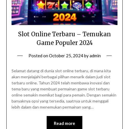
Slot Online Terbaru – Temukan
Game Populer 2024
Posted on
October 25, 2024
by
admin
Selamat datang di dunia slot online terbaru, di mana kita
akan menjelajahi berbagai pilihan menarik dalam judi slot
terbaru online. Tahun 2024 telah membawa inovasi dan
tema baru yang membuat permainan game slot terbaru
online semakin memikat bagi para pemain. Dengan semakin
banyaknya opsi yang tersedia, saatnya untuk menggali
lebih dalam dan menemukan permainan yang…
Read more