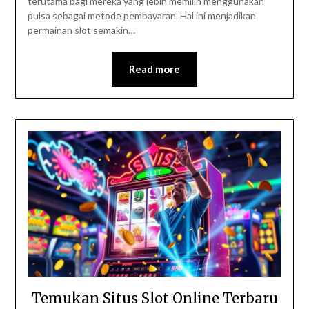
terutama bagi mereka yang lebih memilih menggunakan
pulsa sebagai metode pembayaran. Hal ini menjadikan
permainan slot semakin…
Read more
Temukan Situs Slot Online Terbaru