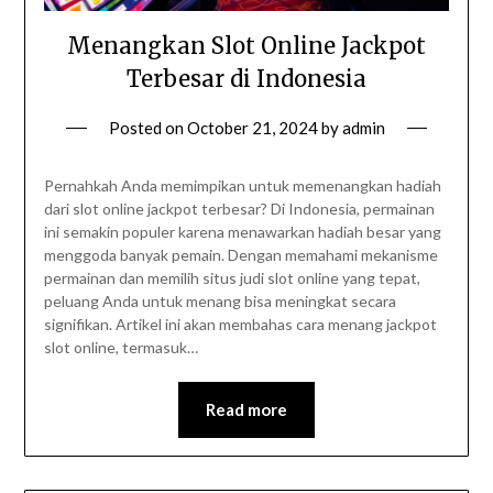
Menangkan Slot Online Jackpot
Terbesar di Indonesia
Posted on
October 21, 2024
by
admin
Pernahkah Anda memimpikan untuk memenangkan hadiah
dari slot online jackpot terbesar? Di Indonesia, permainan
ini semakin populer karena menawarkan hadiah besar yang
menggoda banyak pemain. Dengan memahami mekanisme
permainan dan memilih situs judi slot online yang tepat,
peluang Anda untuk menang bisa meningkat secara
signifikan. Artikel ini akan membahas cara menang jackpot
slot online, termasuk…
Read more