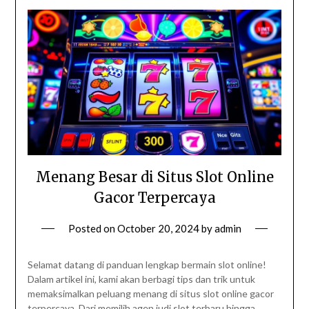
Menang Besar di Situs Slot Online
Gacor Terpercaya
Posted on
October 20, 2024
by
admin
Selamat datang di panduan lengkap bermain slot online!
Dalam artikel ini, kami akan berbagi tips dan trik untuk
memaksimalkan peluang menang di situs slot online gacor
terpercaya. Dari memilih agen judi slot terbaru hingga