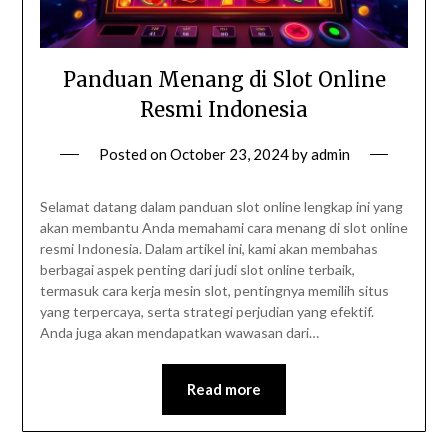
Panduan Menang di Slot Online
Resmi Indonesia
Posted on
October 23, 2024
by
admin
Selamat datang dalam panduan slot online lengkap ini yang
akan membantu Anda memahami cara menang di slot online
resmi Indonesia. Dalam artikel ini, kami akan membahas
berbagai aspek penting dari judi slot online terbaik,
termasuk cara kerja mesin slot, pentingnya memilih situs
yang terpercaya, serta strategi perjudian yang efektif.
Anda juga akan mendapatkan wawasan dari…
Read more