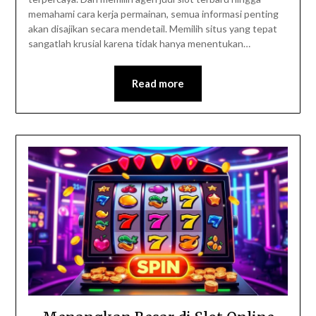
memahami cara kerja permainan, semua informasi penting
akan disajikan secara mendetail. Memilih situs yang tepat
sangatlah krusial karena tidak hanya menentukan…
Read more