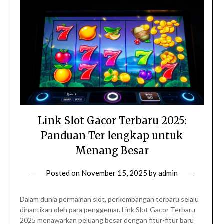
Link Slot Gacor Terbaru 2025:
Panduan Ter lengkap untuk
Menang Besar
Posted on
November 15, 2025
by
admin
Dalam dunia permainan slot, perkembangan terbaru selalu
dinantikan oleh para penggemar. Link Slot Gacor Terbaru
2025 menawarkan peluang besar dengan fitur-fitur baru