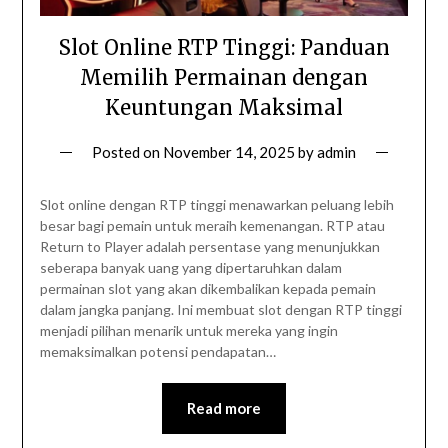
Slot Online RTP Tinggi: Panduan
Memilih Permainan dengan
Keuntungan Maksimal
Posted on
November 14, 2025
by
admin
Slot online dengan RTP tinggi menawarkan peluang lebih
besar bagi pemain untuk meraih kemenangan. RTP atau
Return to Player adalah persentase yang menunjukkan
seberapa banyak uang yang dipertaruhkan dalam
permainan slot yang akan dikembalikan kepada pemain
dalam jangka panjang. Ini membuat slot dengan RTP tinggi
menjadi pilihan menarik untuk mereka yang ingin
memaksimalkan potensi pendapatan…
Read more