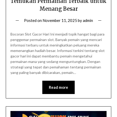
Temukan Permainan Terbaik untuk
Menang Besar
Posted on
November 11, 2025
by
admin
Bocoran Slot Gacor Hari Ini menjadi topik hangat bagi para
penggemar permainan slot. Banyak pemain yang mencari
informasi terbaru untuk meningkatkan peluang mereka
memenangkan hadiah besar. Informasi terkini tentang slot
gacor hari ini dapat membantu pemain mengetahui
permainan mana yang sedang menguntungkan. Dengan
strategi yang tepat dan pemahaman tentang permainan
yang paling banyak dibicarakan, pemain…
Read more