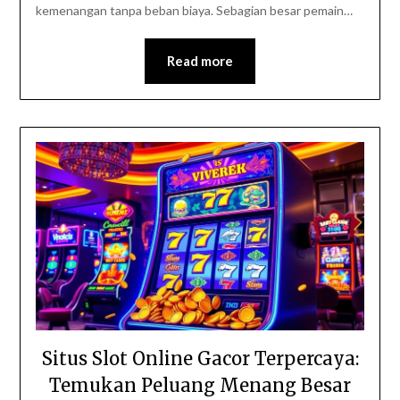
kemenangan tanpa beban biaya. Sebagian besar pemain…
Read more
Situs Slot Online Gacor Terpercaya:
Temukan Peluang Menang Besar