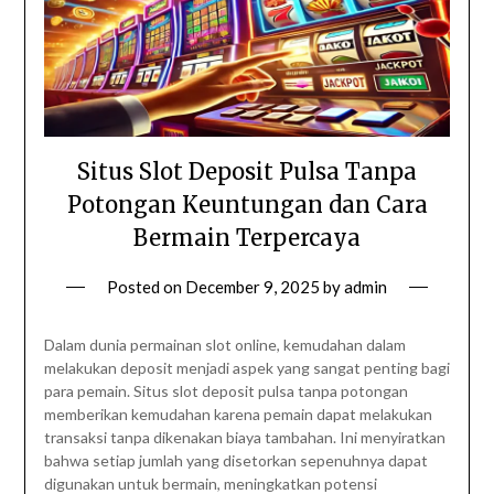
Situs Slot Deposit Pulsa Tanpa
Potongan Keuntungan dan Cara
Bermain Terpercaya
Posted on
December 9, 2025
by
admin
Dalam dunia permainan slot online, kemudahan dalam
melakukan deposit menjadi aspek yang sangat penting bagi
para pemain. Situs slot deposit pulsa tanpa potongan
memberikan kemudahan karena pemain dapat melakukan
transaksi tanpa dikenakan biaya tambahan. Ini menyiratkan
bahwa setiap jumlah yang disetorkan sepenuhnya dapat
digunakan untuk bermain, meningkatkan potensi