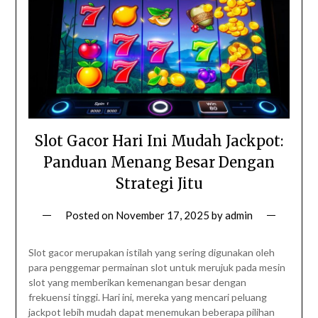
Slot Gacor Hari Ini Mudah Jackpot:
Panduan Menang Besar Dengan
Strategi Jitu
Posted on
November 17, 2025
by
admin
Slot gacor merupakan istilah yang sering digunakan oleh
para penggemar permainan slot untuk merujuk pada mesin
slot yang memberikan kemenangan besar dengan
frekuensi tinggi. Hari ini, mereka yang mencari peluang
jackpot lebih mudah dapat menemukan beberapa pilihan