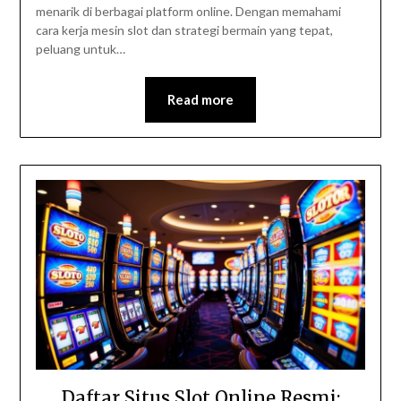
menarik di berbagai platform online. Dengan memahami
cara kerja mesin slot dan strategi bermain yang tepat,
peluang untuk…
Read more
Daftar Situs Slot Online Resmi: