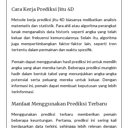
Cara Kerja Prediksi Jitu 4D
Metode kerja prediksi jitu 4D biasanya melibatkan analisis
matematis dan statistik. Para ahli atau algoritma perangkat
lunak menganalisis data historis seperti angka yang telah
keluar dan frekuensi kemunculannya. Selain itu, algoritma
juga mempertimbangkan faktor-faktor lain, seperti tren
tertentu dalam permainan dan waktu spesifik.
Pemain dapat menggunakan hasil prediksi ini untuk memilih
angka yang akan mereka taruh. Beberapa prediksi mungkin
hadir dalam bentuk tabel yang menunjukkan angka-angka
potensial serta peluang mereka untuk keluar. Dengan
informasi ini, pemain dapat membuat keputusan yang lebih
terinformasi.
Manfaat Menggunakan Prediksi Terbaru
Menggunakan prediksi terbaru memberikan pemain
beberapa keuntungan. Pertama, prediksi ini sering kali
berdasarkan data terkini, sehingga lebih relevan dengan