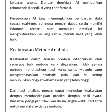
keluaran angka. Dengan demikian, AI memberikan
rekomendasi prediksi yang terinformasi.
Penggunaan AI juga memungkinkan pembaruan data
secara real-time, sehingga pemain dapat selalu memiliki
informasi terbaru saat membuat prediksi. Ini
mengoptimalkan peluang untuk meraih hasil yang lebih
baik.
Keakuratan Metode Analisis
Keakuratan dalam analisis prediksi ditentukkan oleh
seberapa baik metode yang digunakan. Tidak semua
metode menghasilkan hasil yang sama. Metode yang
mengombinasikan statistik, pola, dan AI sering
menunjukkan tingkat keberhasilan yang lebih tinggi.
Dari hasil analisis, pemain dapat mengukur keakuratan
dengan membandingkan prediksi dengan hasil nyata.
Biasanya, pengujian dilakukan dalam jangka waktu tertentu
untuk menilai efektivitas metode.