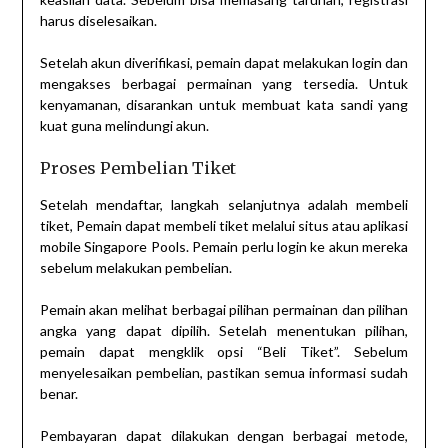
harus diselesaikan.
Setelah akun diverifikasi, pemain dapat melakukan login dan
mengakses berbagai permainan yang tersedia. Untuk
kenyamanan, disarankan untuk membuat kata sandi yang
kuat guna melindungi akun.
Proses Pembelian Tiket
Setelah mendaftar, langkah selanjutnya adalah membeli
tiket, Pemain dapat membeli tiket melalui situs atau aplikasi
mobile Singapore Pools. Pemain perlu login ke akun mereka
sebelum melakukan pembelian.
Pemain akan melihat berbagai pilihan permainan dan pilihan
angka yang dapat dipilih. Setelah menentukan pilihan,
pemain dapat mengklik opsi “Beli Tiket”. Sebelum
menyelesaikan pembelian, pastikan semua informasi sudah
benar.
Pembayaran dapat dilakukan dengan berbagai metode,