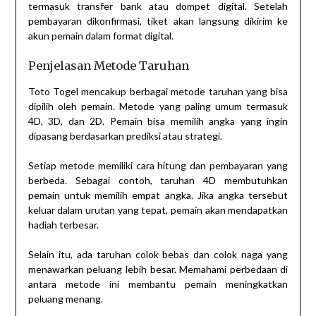
termasuk transfer bank atau dompet digital. Setelah
pembayaran dikonfirmasi, tiket akan langsung dikirim ke
akun pemain dalam format digital.
Penjelasan Metode Taruhan
Toto Togel mencakup berbagai metode taruhan yang bisa
dipilih oleh pemain. Metode yang paling umum termasuk
4D, 3D, dan 2D. Pemain bisa memilih angka yang ingin
dipasang berdasarkan prediksi atau strategi.
Setiap metode memiliki cara hitung dan pembayaran yang
berbeda. Sebagai contoh, taruhan 4D membutuhkan
pemain untuk memilih empat angka. Jika angka tersebut
keluar dalam urutan yang tepat, pemain akan mendapatkan
hadiah terbesar.
Selain itu, ada taruhan colok bebas dan colok naga yang
menawarkan peluang lebih besar. Memahami perbedaan di
antara metode ini membantu pemain meningkatkan
peluang menang.