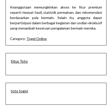
Keanggotaan memungkinkan akses ke fitur premium
seperti riwayat hasil, statistik permainan, dan rekomendasi
berdasarkan pola bermain. Selain itu, anggota dapat
berpartisipasi dalam berbagai kegiatan dan undian eksklusif
yang menambah keseruan pengalaman bermain mereka.
Category:
Togel Online
Situs Toto
toto togel