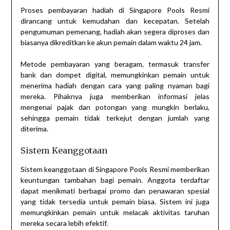
Proses pembayaran hadiah di Singapore Pools Resmi
dirancang untuk kemudahan dan kecepatan. Setelah
pengumuman pemenang, hadiah akan segera diproses dan
biasanya dikreditkan ke akun pemain dalam waktu 24 jam.
Metode pembayaran yang beragam, termasuk transfer
bank dan dompet digital, memungkinkan pemain untuk
menerima hadiah dengan cara yang paling nyaman bagi
mereka. Pihaknya juga memberikan informasi jelas
mengenai pajak dan potongan yang mungkin berlaku,
sehingga pemain tidak terkejut dengan jumlah yang
diterima.
Sistem Keanggotaan
Sistem keanggotaan di Singapore Pools Resmi memberikan
keuntungan tambahan bagi pemain. Anggota terdaftar
dapat menikmati berbagai promo dan penawaran spesial
yang tidak tersedia untuk pemain biasa. Sistem ini juga
memungkinkan pemain untuk melacak aktivitas taruhan
mereka secara lebih efektif.