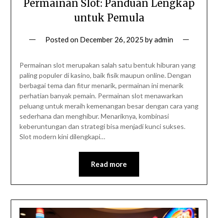
Permainan Slot: Panduan Lengkap
untuk Pemula
Posted on
December 26, 2025
by
admin
Permainan slot merupakan salah satu bentuk hiburan yang
paling populer di kasino, baik fisik maupun online. Dengan
berbagai tema dan fitur menarik, permainan ini menarik
perhatian banyak pemain. Permainan slot menawarkan
peluang untuk meraih kemenangan besar dengan cara yang
sederhana dan menghibur. Menariknya, kombinasi
keberuntungan dan strategi bisa menjadi kunci sukses.
Slot modern kini dilengkapi…
Read more