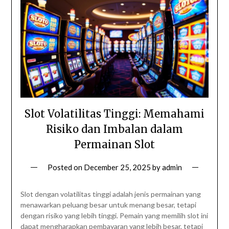
Slot Volatilitas Tinggi: Memahami
Risiko dan Imbalan dalam
Permainan Slot
Posted on
December 25, 2025
by
admin
Slot dengan volatilitas tinggi adalah jenis permainan yang
menawarkan peluang besar untuk menang besar, tetapi
dengan risiko yang lebih tinggi. Pemain yang memilih slot ini
dapat mengharapkan pembayaran yang lebih besar, tetapi