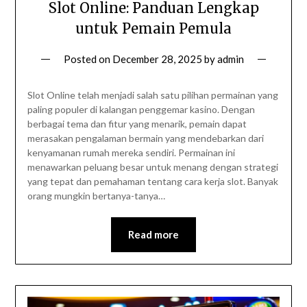
Slot Online: Panduan Lengkap
untuk Pemain Pemula
Posted on
December 28, 2025
by
admin
Slot Online telah menjadi salah satu pilihan permainan yang
paling populer di kalangan penggemar kasino. Dengan
berbagai tema dan fitur yang menarik, pemain dapat
merasakan pengalaman bermain yang mendebarkan dari
kenyamanan rumah mereka sendiri. Permainan ini
menawarkan peluang besar untuk menang dengan strategi
yang tepat dan pemahaman tentang cara kerja slot. Banyak
orang mungkin bertanya-tanya…
Read more