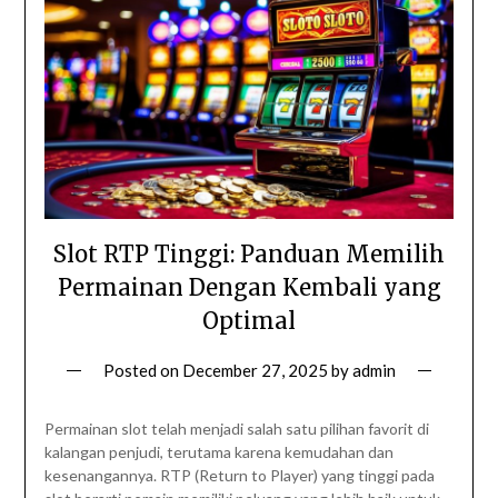
Slot RTP Tinggi: Panduan Memilih
Permainan Dengan Kembali yang
Optimal
Posted on
December 27, 2025
by
admin
Permainan slot telah menjadi salah satu pilihan favorit di
kalangan penjudi, terutama karena kemudahan dan
kesenangannya. RTP (Return to Player) yang tinggi pada