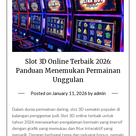
Slot 3D Online Terbaik 2026:
Panduan Menemukan Permainan
Unggulan
Posted on
January 11, 2026
by
admin
Dalam dunia permainan daring, slot 3D semakin populer di
kalangan penggemar judi. Slot 3D online terbaik untuk
tahun 2026 menawarkan pengalaman bermain yang imersif
dengan grafik yang memukau dan fitur interaktif yang
menarik. Dengan berbagai tema dan peluang bonus, pemain