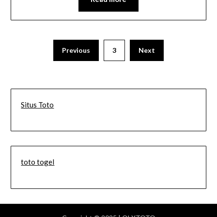
Previous
3
Next
Situs Toto
toto togel