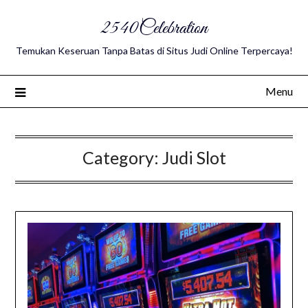
2540Celebration
Temukan Keseruan Tanpa Batas di Situs Judi Online Terpercaya!
Menu
Category:
Judi Slot