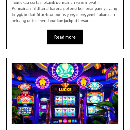
memukau serta mekanik permainan yang inovatif.
Permainan ini dikenal karena potensi kemenangannya yang
tinggi, berkat fitur-fitur bonus yang menggembirakan dan
peluang untuk mendapatkan jackpot besar….
Read more