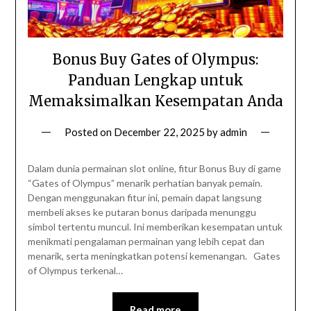
Bonus Buy Gates of Olympus:
Panduan Lengkap untuk
Memaksimalkan Kesempatan Anda
Posted on
December 22, 2025
by
admin
Dalam dunia permainan slot online, fitur Bonus Buy di game
“Gates of Olympus” menarik perhatian banyak pemain.
Dengan menggunakan fitur ini, pemain dapat langsung
membeli akses ke putaran bonus daripada menunggu
simbol tertentu muncul. Ini memberikan kesempatan untuk
menikmati pengalaman permainan yang lebih cepat dan
menarik, serta meningkatkan potensi kemenangan. Gates
of Olympus terkenal…
Read more