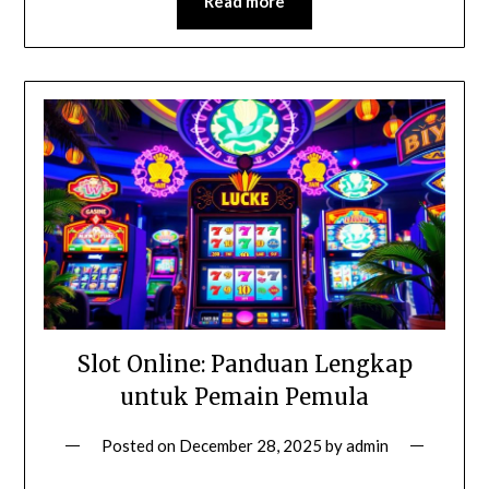
Read more
Slot Online: Panduan Lengkap
untuk Pemain Pemula
Posted on
December 28, 2025
by
admin