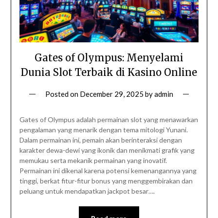
Gates of Olympus: Menyelami
Dunia Slot Terbaik di Kasino Online
Posted on
December 29, 2025
by
admin
Gates of Olympus adalah permainan slot yang menawarkan
pengalaman yang menarik dengan tema mitologi Yunani.
Dalam permainan ini, pemain akan berinteraksi dengan
karakter dewa-dewi yang ikonik dan menikmati grafik yang
memukau serta mekanik permainan yang inovatif.
Permainan ini dikenal karena potensi kemenangannya yang
tinggi, berkat fitur-fitur bonus yang menggembirakan dan
peluang untuk mendapatkan jackpot besar….