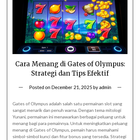
Cara Menang di Gates of Olympus:
Strategi dan Tips Efektif
Posted on
December 21, 2025
by
admin
Gates of Olympus adalah salah satu permainan slot yang
sangat menarik dan penuh warna. Dengan tema mitologi
Yunani, permainan ini menawarkan berbagai peluang untuk
menang bagi para pemainnya. Untuk meningkatkan peluang
menang di Gates of Olympus, pemain harus memahami
simbol-simbol kunci dan fitur bonus yang tersedia. Strategi