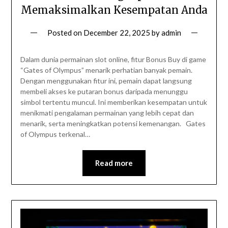
Memaksimalkan Kesempatan Anda
Posted on
December 22, 2025
by
admin
Dalam dunia permainan slot online, fitur Bonus Buy di game
“Gates of Olympus” menarik perhatian banyak pemain.
Dengan menggunakan fitur ini, pemain dapat langsung
membeli akses ke putaran bonus daripada menunggu
simbol tertentu muncul. Ini memberikan kesempatan untuk
menikmati pengalaman permainan yang lebih cepat dan
menarik, serta meningkatkan potensi kemenangan. Gates
of Olympus terkenal…
Read more